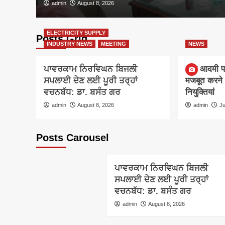
admin
August 8, 2026
ELECTRICITY SUPPLY
Posts Grid
INDUSTRY NEWS
MEETING
NEWS
ਪਾਵਰਕਾਮ ਨਿਰਵਿਘਨ ਬਿਜਲੀ
आम आदमी पार्
ਸਪਲਾਈ ਦੇਣ ਲਈ ਪੂਰੀ ਤਰ੍ਹਾਂ
मजबूत करने क
ਵਚਨਬੱਧ: ਡਾ. ਬਸੰਤ ਗਰ
नियुक्तियां
admin
August 8, 2026
admin
Ju
ELECTRICITY SUPPLY
Posts Carousel
INDUSTRY NEWS
MEETING
ਪਾਵਰਕਾਮ ਨਿਰਵਿਘਨ ਬਿਜਲੀ
ਸਪਲਾਈ ਦੇਣ ਲਈ ਪੂਰੀ ਤਰ੍ਹਾਂ
ਵਚਨਬੱਧ: ਡਾ. ਬਸੰਤ ਗਰ
admin
August 8, 2026