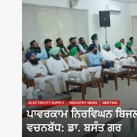
यूथ
ELECTRICITY SUPPLY
INDUSTRY NEWS
MEETING
ਪਾਵਰਕਾਮ ਨਿਰਵਿਘਨ ਬਿਜਲੀ
ਵਚਨਬੱਧ: ਡਾ. ਬਸੰਤ ਗਰ