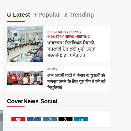
Latest
Popular
Trending
ELECTRICITY SUPPLY
INDUSTRY NEWS
MEETING
ਪਾਵਰਕਾਮ ਨਿਰਵਿਘਨ ਬਿਜਲੀ
ਸਪਲਾਈ ਦੇਣ ਲਈ ਪੂਰੀ ਤਰ੍ਹਾਂ
ਵਚਨਬੱਧ: ਡਾ. ਬਸੰਤ ਗਰ
NEWS
आम आदमी पार्टी ने पंजाब के युवाओं को
मजबूत करने के लिए यूथ विंग में की नई
नियुक्तियां
CoverNews Social
Youtube
Facebook
Instagram
Twitter
Linkedin