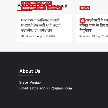
ELECTRICITY SUPPLY
You may have missed
INDUSTRY NEWS
MEETING
NEWS
ਪਾਵਰਕਾਮ ਨਿਰਵਿਘਨ ਬਿਜਲੀ
आम आदमी पार्टी ने पंज
ਸਪਲਾਈ ਦੇਣ ਲਈ ਪੂਰੀ ਤਰ੍ਹਾਂ
मजबूत करने के लिए यूथ
ਵਚਨਬੱਧ: ਡਾ. ਬਸੰਤ ਗਰ
नियुक्तियां
admin
August 8, 2026
admin
July 28, 2
About Us
State :Punjab
Email :satpalsoni799@gmail.com