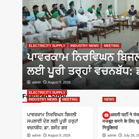
ELECTRICITY SUPPLY
INDUSTRY NEWS
MEETING
जबूत
ਪਾਵਰਕਾਮ ਨਿਰਵਿਘਨ ਬਿਜਲ
ਲਈ ਪੂਰੀ ਤਰ੍ਹਾਂ ਵਚਨਬੱਧ: 
admin
August 8, 2026
ELECTRICITY SUPPLY
Featured Story
INDUSTRY NEWS
MEETING
NEWS
ਪਾਵਰਕਾਮ ਨਿਰਵਿਘਨ ਬਿਜਲੀ
आम आदमी पार्टी ने पंज
ਸਪਲਾਈ ਦੇਣ ਲਈ ਪੂਰੀ ਤਰ੍ਹਾਂ
मजबूत करने के लिए यूथ
ਵਚਨਬੱਧ: ਡਾ. ਬਸੰਤ ਗਰ
नियुक्तियां
admin
August 8, 2026
admin
July 28, 2