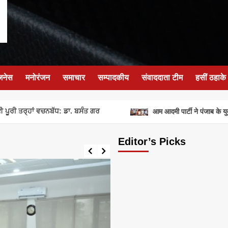
जनेस
मनोरंजन
समाचार
सम्पादकीय
संवाददाता टीम
हसीं ठहाके
ਰ੍ਹਾਂ ਵਚਨਬੱਧ: ਡਾ. ਬਸੰਤ ਗਰ
आम आदमी पार्टी ने पंजाब के युवाओं क
Editor’s Picks