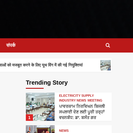
संपर्क
ਪਾਵਰਕਾਮ ਨਿਰਵਿਘ
ो मजबूत करने के लिए यूथ विंग में की नई नियुक्तियां
Trending Story
ELECTRICITY SUPPLY
INDUSTRY NEWS
MEETING
ਪਾਵਰਕਾਮ ਨਿਰਵਿਘਨ ਬਿਜਲੀ
ਸਪਲਾਈ ਦੇਣ ਲਈ ਪੂਰੀ ਤਰ੍ਹਾਂ
1
ਵਚਨਬੱਧ: ਡਾ. ਬਸੰਤ ਗਰ
NEWS