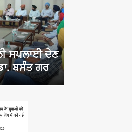
NEWS
ੀ ਸਪਲਾਈ ਦੇਣ
आम आदमी पार्टी न
ਡਾ. ਬਸੰਤ ਗਰ
करने के लिए यूथ व
admin
July 28, 2026
ाब के युवाओं को
 विंग में की नई
026