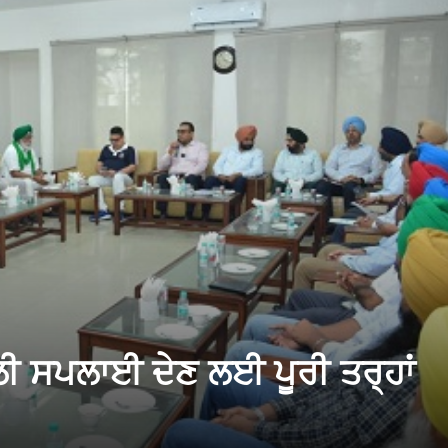
 ਸਪਲਾਈ ਦੇਣ ਲਈ ਪੂਰੀ ਤਰ੍ਹਾਂ