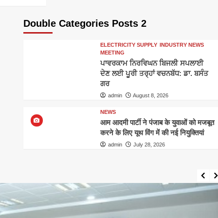
Double Categories Posts 2
ELECTRICITY SUPPLY
INDUSTRY NEWS
MEETING
ਪਾਵਰਕਾਮ ਨਿਰਵਿਘਨ ਬਿਜਲੀ ਸਪਲਾਈ
ਦੇਣ ਲਈ ਪੂਰੀ ਤਰ੍ਹਾਂ ਵਚਨਬੱਧ: ਡਾ. ਬਸੰਤ
ਗਰ
admin
August 8, 2026
NEWS
आम आदमी पार्टी ने पंजाब के युवाओं को मजबूत
करने के लिए यूथ विंग में की नई नियुक्तियां
admin
July 28, 2026