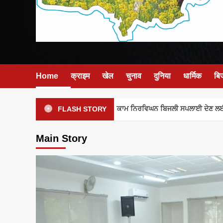
Home
क्राइम
खेल
चुनाव
दुनिया
धार्मिक
बि
ਪਾਵਰਕਾਮ ਨਿਰਵਿਘਨ ਬਿਜਲੀ ਸਪਲਾਈ ਦੇਣ ਲਈ ਪੂਰੀ ਤ
FLASH STORY
Main Story