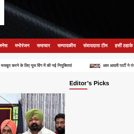
जनेस
मनोरंजन
समाचार
सम्पादकीय
संवाददाता टीम
हसीं ठहाके
ूत करने के लिए यूथ विंग में की नई नियुक्तियां
आम आदमी पार्टी ने पंजाब
Editor’s Picks