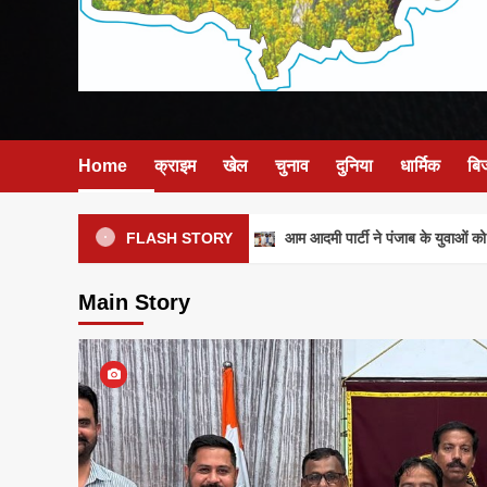
Home
क्राइम
खेल
चुनाव
दुनिया
धार्मिक
बि
आम आदमी पार्टी ने पंजाब के युवाओं को मजब
FLASH STORY
Main Story