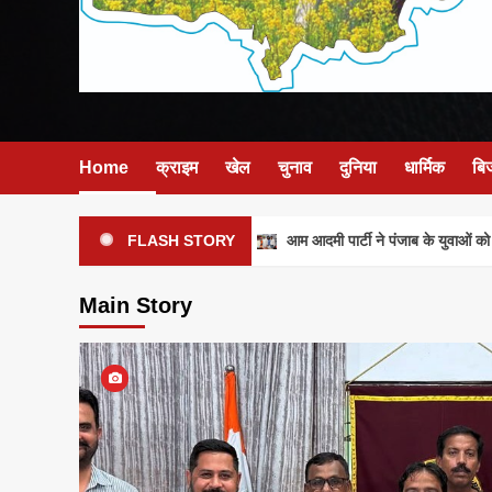
Home
क्राइम
खेल
चुनाव
दुनिया
धार्मिक
बि
आम आदमी पार्टी ने पंजाब के युवाओं को मजब
FLASH STORY
Main Story