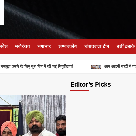
जनेस
मनोरंजन
समाचार
सम्पादकीय
संवाददाता टीम
हसीं ठहाके
ूत करने के लिए यूथ विंग में की नई नियुक्तियां
आम आदमी पार्टी ने पंजाब
Editor’s Picks