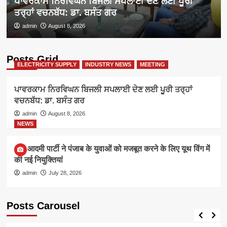
ਪਾਵਰਕਾਮ ਨਿਰਵਿਘਨ ਬਿਜਲੀ ਸਪਲਾਈ ਦੇਣ ਲਈ ਪੂਰੀ
ਤਰ੍ਹਾਂ ਵਚਨਬੱਧ: ਡਾ. ਬਸੰਤ ਗਰ
admin
August 8, 2026
Posts Grid
ELECTRICITY SUPPLY
INDUSTRY NEWS
MEETING
ਪਾਵਰਕਾਮ ਨਿਰਵਿਘਨ ਬਿਜਲੀ ਸਪਲਾਈ ਦੇਣ ਲਈ ਪੂਰੀ ਤਰ੍ਹਾਂ
ਵਚਨਬੱਧ: ਡਾ. ਬਸੰਤ ਗਰ
admin
August 8, 2026
NEWS
आम आदमी पार्टी ने पंजाब के युवाओं को मजबूत करने के लिए यूथ विंग में
की नई नियुक्तियां
admin
July 28, 2026
Posts Carousel
ELECTRICITY SUPPLY
INDUSTRY NEWS
MEETING