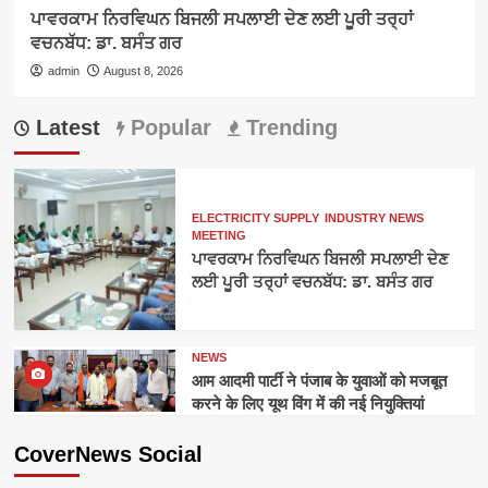
ਪਾਵਰਕਾਮ ਨਿਰਵਿਘਨ ਬਿਜਲੀ ਸਪਲਾਈ ਦੇਣ ਲਈ ਪੂਰੀ ਤਰ੍ਹਾਂ
ਵਚਨਬੱਧ: ਡਾ. ਬਸੰਤ ਗਰ
admin
August 8, 2026
Latest
Popular
Trending
ELECTRICITY SUPPLY
INDUSTRY NEWS
MEETING
ਪਾਵਰਕਾਮ ਨਿਰਵਿਘਨ ਬਿਜਲੀ ਸਪਲਾਈ ਦੇਣ
ਲਈ ਪੂਰੀ ਤਰ੍ਹਾਂ ਵਚਨਬੱਧ: ਡਾ. ਬਸੰਤ ਗਰ
NEWS
आम आदमी पार्टी ने पंजाब के युवाओं को मजबूत
करने के लिए यूथ विंग में की नई नियुक्तियां
CoverNews Social