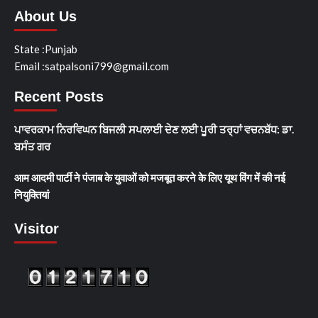
About Us
State :Punjab
Email :satpalsoni799@gmail.com
Recent Posts
ਪਾਵਰਕਾਮ ਨਿਰਵਿਘਨ ਬਿਜਲੀ ਸਪਲਾਈ ਦੇਣ ਲਈ ਪੂਰੀ ਤਰ੍ਹਾਂ ਵਚਨਬੱਧ: ਡਾ.
ਬਸੰਤ ਗਰ
आम आदमी पार्टी ने पंजाब के युवाओं को मजबूत करने के लिए यूथ विंग में की नई
नियुक्तियां
Visitor