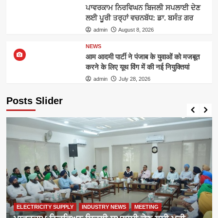
ਪਾਵਰਕਾਮ ਨਿਰਵਿਘਨ ਬਿਜਲੀ ਸਪਲਾਈ ਦੇਣ
ਲਈ ਪੂਰੀ ਤਰ੍ਹਾਂ ਵਚਨਬੱਧ: ਡਾ. ਬਸੰਤ ਗਰ
admin
August 8, 2026
NEWS
आम आदमी पार्टी ने पंजाब के युवाओं को मजबूत
करने के लिए यूथ विंग में की नई नियुक्तियां
admin
July 28, 2026
Posts Slider
ELECTRICITY SUPPLY
INDUSTRY NEWS
MEETING