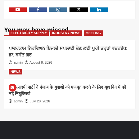
Youtube
Facebook
Instagram
Twitter
Linkedin
You may have missed
ELECTRICITY SUPPLY
INDUSTRY NEWS
MEETING
ਪਾਵਰਕਾਮ ਨਿਰਵਿਘਨ ਬਿਜਲੀ ਸਪਲਾਈ ਦੇਣ ਲਈ ਪੂਰੀ ਤਰ੍ਹਾਂ ਵਚਨਬੱਧ:
ਡਾ. ਬਸੰਤ ਗਰ
admin
August 8, 2026
NEWS
आम आदमी पार्टी ने पंजाब के युवाओं को मजबूत करने के लिए यूथ विंग में की
नई नियुक्तियां
admin
July 28, 2026