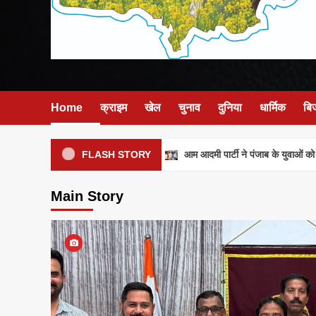
Home
क्राइम
खेल
चुनाव
दुनिया
धार्मिक
बि
आम आदमी पार्टी ने पंजाब के युवाओं को मजब
FLASH STORY
Main Story