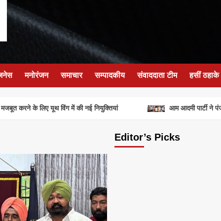
जनेस
मनोरंजन
समाचार
सम्पादकीय
संवाददाता टीम
हसीं ठहाके
ूत करने के लिए यूथ विंग में की नई नियुक्तियां
आम आदमी पार्टी ने पंजाब
Editor’s Picks