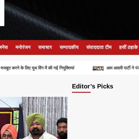
जनेस
मनोरंजन
समाचार
सम्पादकीय
संवाददाता टीम
हसीं ठहाके
ूत करने के लिए यूथ विंग में की नई नियुक्तियां
आम आदमी पार्टी ने पंजाब
Editor’s Picks