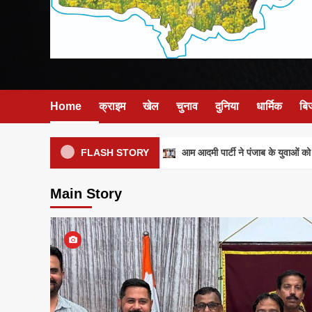
Home
क्राइम
खेल
चुनाव
दुनिया
धार्मिक
बि
आम आदमी पार्टी ने पंजाब के युवाओं को मजब
FLASH STORY
Main Story