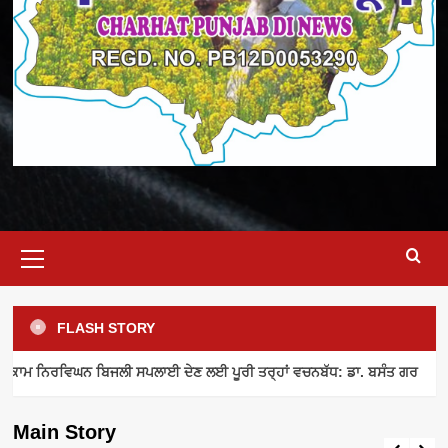
Primary
Menu
FLASH STORY
ELECTRICITY SUPPLY
INDUSTRY NEWS
MEETING
ਾਮ ਨਿਰਵਿਘਨ ਬਿਜਲੀ ਸਪਲਾਈ ਦੇਣ ਲਈ ਪੂਰੀ ਤਰ੍ਹਾਂ ਵਚਨਬੱਧ: ਡਾ. ਬਸੰਤ ਗਰ
ਪਾਵਰਕਾਮ ਨਿਰਵਿਘਨ ਬਿਜਲੀ ਸਪਲਾਈ ਦੇਣ ਲਈ
ਪੂਰੀ ਤਰ੍ਹਾਂ ਵਚਨਬੱਧ: ਡਾ. ਬਸੰਤ ਗਰ
Main Story
admin
August 8, 2026