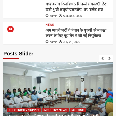
ਪਾਵਰਕਾਮ ਨਿਰਵਿਘਨ ਬਿਜਲੀ ਸਪਲਾਈ ਦੇਣ
ਲਈ ਪੂਰੀ ਤਰ੍ਹਾਂ ਵਚਨਬੱਧ: ਡਾ. ਬਸੰਤ ਗਰ
admin
August 8, 2026
NEWS
आम आदमी पार्टी ने पंजाब के युवाओं को मजबूत
करने के लिए यूथ विंग में की नई नियुक्तियां
admin
July 28, 2026
Posts Slider
ELECTRICITY SUPPLY
INDUSTRY NEWS
MEETING