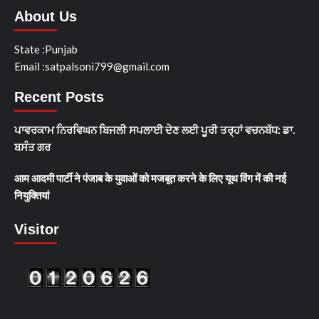
About Us
State :Punjab
Email :satpalsoni799@gmail.com
Recent Posts
ਪਾਵਰਕਾਮ ਨਿਰਵਿਘਨ ਬਿਜਲੀ ਸਪਲਾਈ ਦੇਣ ਲਈ ਪੂਰੀ ਤਰ੍ਹਾਂ ਵਚਨਬੱਧ: ਡਾ.
ਬਸੰਤ ਗਰ
आम आदमी पार्टी ने पंजाब के युवाओं को मजबूत करने के लिए यूथ विंग में की नई
नियुक्तियां
Visitor