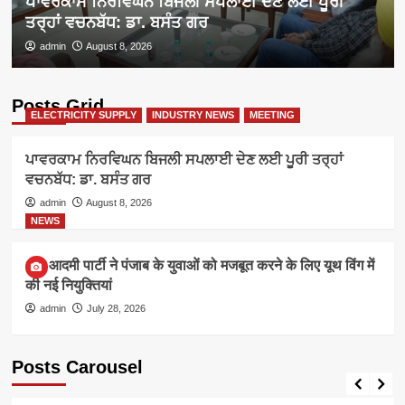
ਪਾਵਰਕਾਮ ਨਿਰਵਿਘਨ ਬਿਜਲੀ ਸਪਲਾਈ ਦੇਣ ਲਈ ਪੂਰੀ
ਤਰ੍ਹਾਂ ਵਚਨਬੱਧ: ਡਾ. ਬਸੰਤ ਗਰ
admin
August 8, 2026
Posts Grid
ELECTRICITY SUPPLY
INDUSTRY NEWS
MEETING
ਪਾਵਰਕਾਮ ਨਿਰਵਿਘਨ ਬਿਜਲੀ ਸਪਲਾਈ ਦੇਣ ਲਈ ਪੂਰੀ ਤਰ੍ਹਾਂ
ਵਚਨਬੱਧ: ਡਾ. ਬਸੰਤ ਗਰ
admin
August 8, 2026
NEWS
आम आदमी पार्टी ने पंजाब के युवाओं को मजबूत करने के लिए यूथ विंग में
की नई नियुक्तियां
admin
July 28, 2026
Posts Carousel
ELECTRICITY SUPPLY
INDUSTRY NEWS
MEETING