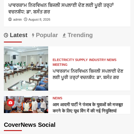
ਪਾਵਰਕਾਮ ਨਿਰਵਿਘਨ ਬਿਜਲੀ ਸਪਲਾਈ ਦੇਣ ਲਈ ਪੂਰੀ ਤਰ੍ਹਾਂ
ਵਚਨਬੱਧ: ਡਾ. ਬਸੰਤ ਗਰ
admin
August 8, 2026
Latest
Popular
Trending
ELECTRICITY SUPPLY
INDUSTRY NEWS
MEETING
ਪਾਵਰਕਾਮ ਨਿਰਵਿਘਨ ਬਿਜਲੀ ਸਪਲਾਈ ਦੇਣ
ਲਈ ਪੂਰੀ ਤਰ੍ਹਾਂ ਵਚਨਬੱਧ: ਡਾ. ਬਸੰਤ ਗਰ
NEWS
आम आदमी पार्टी ने पंजाब के युवाओं को मजबूत
करने के लिए यूथ विंग में की नई नियुक्तियां
CoverNews Social