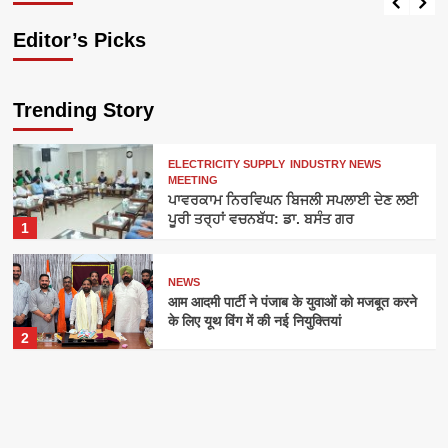
Editor’s Picks
Trending Story
ELECTRICITY SUPPLY
INDUSTRY NEWS
MEETING
ਪਾਵਰਕਾਮ ਨਿਰਵਿਘਨ ਬਿਜਲੀ ਸਪਲਾਈ ਦੇਣ ਲਈ
ਪੂਰੀ ਤਰ੍ਹਾਂ ਵਚਨਬੱਧ: ਡਾ. ਬਸੰਤ ਗਰ
1
NEWS
आम आदमी पार्टी ने पंजाब के युवाओं को मजबूत करने
के लिए यूथ विंग में की नई नियुक्तियां
2