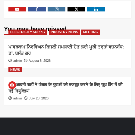
Youtube
Facebook
Instagram
Twitter
Linkedin
You may have missed
ELECTRICITY SUPPLY
INDUSTRY NEWS
MEETING
ਪਾਵਰਕਾਮ ਨਿਰਵਿਘਨ ਬਿਜਲੀ ਸਪਲਾਈ ਦੇਣ ਲਈ ਪੂਰੀ ਤਰ੍ਹਾਂ ਵਚਨਬੱਧ:
ਡਾ. ਬਸੰਤ ਗਰ
admin
August 8, 2026
NEWS
आम आदमी पार्टी ने पंजाब के युवाओं को मजबूत करने के लिए यूथ विंग में की
नई नियुक्तियां
admin
July 28, 2026