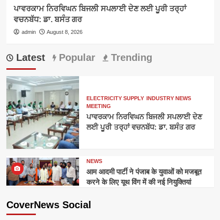
ਪਾਵਰਕਾਮ ਨਿਰਵਿਘਨ ਬਿਜਲੀ ਸਪਲਾਈ ਦੇਣ ਲਈ ਪੂਰੀ ਤਰ੍ਹਾਂ
ਵਚਨਬੱਧ: ਡਾ. ਬਸੰਤ ਗਰ
admin
August 8, 2026
Latest
Popular
Trending
ELECTRICITY SUPPLY
INDUSTRY NEWS
MEETING
ਪਾਵਰਕਾਮ ਨਿਰਵਿਘਨ ਬਿਜਲੀ ਸਪਲਾਈ ਦੇਣ
ਲਈ ਪੂਰੀ ਤਰ੍ਹਾਂ ਵਚਨਬੱਧ: ਡਾ. ਬਸੰਤ ਗਰ
NEWS
आम आदमी पार्टी ने पंजाब के युवाओं को मजबूत
करने के लिए यूथ विंग में की नई नियुक्तियां
CoverNews Social