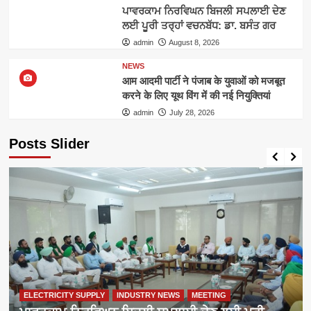
ਪਾਵਰਕਾਮ ਨਿਰਵਿਘਨ ਬਿਜਲੀ ਸਪਲਾਈ ਦੇਣ
ਲਈ ਪੂਰੀ ਤਰ੍ਹਾਂ ਵਚਨਬੱਧ: ਡਾ. ਬਸੰਤ ਗਰ
admin
August 8, 2026
NEWS
आम आदमी पार्टी ने पंजाब के युवाओं को मजबूत
करने के लिए यूथ विंग में की नई नियुक्तियां
admin
July 28, 2026
Posts Slider
ELECTRICITY SUPPLY
INDUSTRY NEWS
MEETING