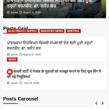
ਪਾਵਰਕਾਮ ਨਿਰਵਿਘਨ ਬਿਜਲੀ ਸਪਲਾਈ ਦੇਣ ਲਈ ਪੂਰੀ
ਤਰ੍ਹਾਂ ਵਚਨਬੱਧ: ਡਾ. ਬਸੰਤ ਗਰ
admin
August 8, 2026
Posts Grid
ELECTRICITY SUPPLY
INDUSTRY NEWS
MEETING
ਪਾਵਰਕਾਮ ਨਿਰਵਿਘਨ ਬਿਜਲੀ ਸਪਲਾਈ ਦੇਣ ਲਈ ਪੂਰੀ ਤਰ੍ਹਾਂ
ਵਚਨਬੱਧ: ਡਾ. ਬਸੰਤ ਗਰ
admin
August 8, 2026
NEWS
आम आदमी पार्टी ने पंजाब के युवाओं को मजबूत करने के लिए यूथ विंग में
की नई नियुक्तियां
admin
July 28, 2026
Posts Carousel
ELECTRICITY SUPPLY
INDUSTRY NEWS
MEETING