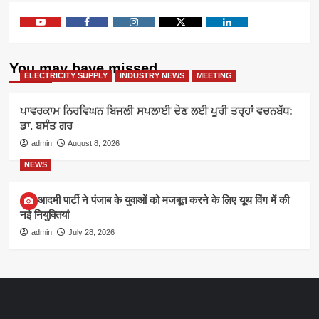
Youtube
Facebook
Instagram
Twitter
Linkedin
You may have missed
ELECTRICITY SUPPLY
INDUSTRY NEWS
MEETING
ਪਾਵਰਕਾਮ ਨਿਰਵਿਘਨ ਬਿਜਲੀ ਸਪਲਾਈ ਦੇਣ ਲਈ ਪੂਰੀ ਤਰ੍ਹਾਂ ਵਚਨਬੱਧ:
ਡਾ. ਬਸੰਤ ਗਰ
admin
August 8, 2026
NEWS
आम आदमी पार्टी ने पंजाब के युवाओं को मजबूत करने के लिए यूथ विंग में की
नई नियुक्तियां
admin
July 28, 2026