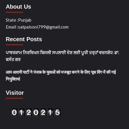
About Us
State :Punjab
Email :satpalsoni799@gmail.com
Recent Posts
ਪਾਵਰਕਾਮ ਨਿਰਵਿਘਨ ਬਿਜਲੀ ਸਪਲਾਈ ਦੇਣ ਲਈ ਪੂਰੀ ਤਰ੍ਹਾਂ ਵਚਨਬੱਧ: ਡਾ.
ਬਸੰਤ ਗਰ
आम आदमी पार्टी ने पंजाब के युवाओं को मजबूत करने के लिए यूथ विंग में की नई
नियुक्तियां
Visitor