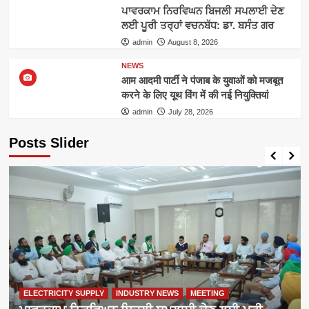
ਪਾਵਰਕਾਮ ਨਿਰਵਿਘਨ ਬਿਜਲੀ ਸਪਲਾਈ ਦੇਣ
ਲਈ ਪੂਰੀ ਤਰ੍ਹਾਂ ਵਚਨਬੱਧ: ਡਾ. ਬਸੰਤ ਗਰ
admin
August 8, 2026
NEWS
आम आदमी पार्टी ने पंजाब के युवाओं को मजबूत
करने के लिए यूथ विंग में की नई नियुक्तियां
admin
July 28, 2026
Posts Slider
ELECTRICITY SUPPLY
INDUSTRY NEWS
MEETING