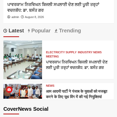
ਪਾਵਰਕਾਮ ਨਿਰਵਿਘਨ ਬਿਜਲੀ ਸਪਲਾਈ ਦੇਣ ਲਈ ਪੂਰੀ ਤਰ੍ਹਾਂ
ਵਚਨਬੱਧ: ਡਾ. ਬਸੰਤ ਗਰ
admin
August 8, 2026
Latest
Popular
Trending
ELECTRICITY SUPPLY
INDUSTRY NEWS
MEETING
ਪਾਵਰਕਾਮ ਨਿਰਵਿਘਨ ਬਿਜਲੀ ਸਪਲਾਈ ਦੇਣ
ਲਈ ਪੂਰੀ ਤਰ੍ਹਾਂ ਵਚਨਬੱਧ: ਡਾ. ਬਸੰਤ ਗਰ
NEWS
आम आदमी पार्टी ने पंजाब के युवाओं को मजबूत
करने के लिए यूथ विंग में की नई नियुक्तियां
CoverNews Social