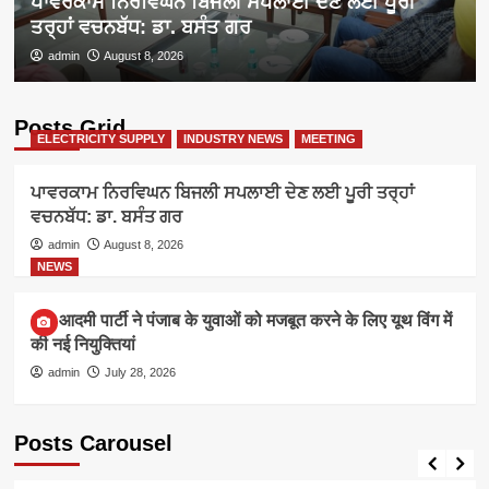
ਪਾਵਰਕਾਮ ਨਿਰਵਿਘਨ ਬਿਜਲੀ ਸਪਲਾਈ ਦੇਣ ਲਈ ਪੂਰੀ
ਤਰ੍ਹਾਂ ਵਚਨਬੱਧ: ਡਾ. ਬਸੰਤ ਗਰ
admin
August 8, 2026
Posts Grid
ELECTRICITY SUPPLY
INDUSTRY NEWS
MEETING
ਪਾਵਰਕਾਮ ਨਿਰਵਿਘਨ ਬਿਜਲੀ ਸਪਲਾਈ ਦੇਣ ਲਈ ਪੂਰੀ ਤਰ੍ਹਾਂ
ਵਚਨਬੱਧ: ਡਾ. ਬਸੰਤ ਗਰ
admin
August 8, 2026
NEWS
आम आदमी पार्टी ने पंजाब के युवाओं को मजबूत करने के लिए यूथ विंग में
की नई नियुक्तियां
admin
July 28, 2026
Posts Carousel
ELECTRICITY SUPPLY
INDUSTRY NEWS
MEETING