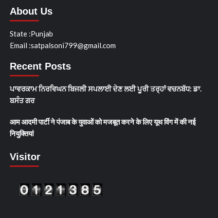
About Us
State :Punjab
Email :satpalsoni799@gmail.com
Recent Posts
ਪਾਵਰਕਾਮ ਨਿਰਵਿਘਨ ਬਿਜਲੀ ਸਪਲਾਈ ਦੇਣ ਲਈ ਪੂਰੀ ਤਰ੍ਹਾਂ ਵਚਨਬੱਧ: ਡਾ.
ਬਸੰਤ ਗਰ
आम आदमी पार्टी ने पंजाब के युवाओं को मजबूत करने के लिए यूथ विंग में की नई
नियुक्तियां
Visitor