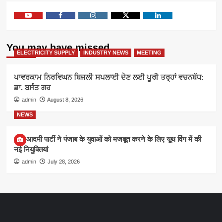
Youtube
Facebook
Instagram
Twitter
Linkedin
You may have missed
ELECTRICITY SUPPLY
INDUSTRY NEWS
MEETING
ਪਾਵਰਕਾਮ ਨਿਰਵਿਘਨ ਬਿਜਲੀ ਸਪਲਾਈ ਦੇਣ ਲਈ ਪੂਰੀ ਤਰ੍ਹਾਂ ਵਚਨਬੱਧ:
ਡਾ. ਬਸੰਤ ਗਰ
admin
August 8, 2026
NEWS
आम आदमी पार्टी ने पंजाब के युवाओं को मजबूत करने के लिए यूथ विंग में की
नई नियुक्तियां
admin
July 28, 2026