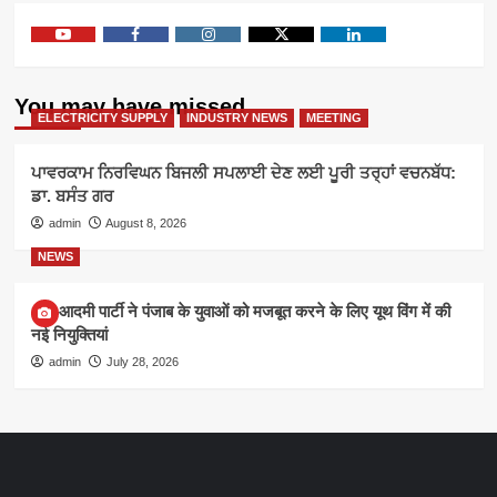
Youtube
Facebook
Instagram
Twitter
Linkedin
You may have missed
ELECTRICITY SUPPLY
INDUSTRY NEWS
MEETING
ਪਾਵਰਕਾਮ ਨਿਰਵਿਘਨ ਬਿਜਲੀ ਸਪਲਾਈ ਦੇਣ ਲਈ ਪੂਰੀ ਤਰ੍ਹਾਂ ਵਚਨਬੱਧ:
ਡਾ. ਬਸੰਤ ਗਰ
admin
August 8, 2026
NEWS
आम आदमी पार्टी ने पंजाब के युवाओं को मजबूत करने के लिए यूथ विंग में की
नई नियुक्तियां
admin
July 28, 2026