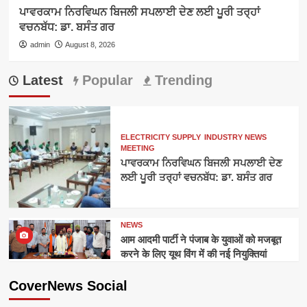
ਪਾਵਰਕਾਮ ਨਿਰਵਿਘਨ ਬਿਜਲੀ ਸਪਲਾਈ ਦੇਣ ਲਈ ਪੂਰੀ ਤਰ੍ਹਾਂ
ਵਚਨਬੱਧ: ਡਾ. ਬਸੰਤ ਗਰ
admin
August 8, 2026
Latest
Popular
Trending
ELECTRICITY SUPPLY
INDUSTRY NEWS
MEETING
ਪਾਵਰਕਾਮ ਨਿਰਵਿਘਨ ਬਿਜਲੀ ਸਪਲਾਈ ਦੇਣ
ਲਈ ਪੂਰੀ ਤਰ੍ਹਾਂ ਵਚਨਬੱਧ: ਡਾ. ਬਸੰਤ ਗਰ
NEWS
आम आदमी पार्टी ने पंजाब के युवाओं को मजबूत
करने के लिए यूथ विंग में की नई नियुक्तियां
CoverNews Social