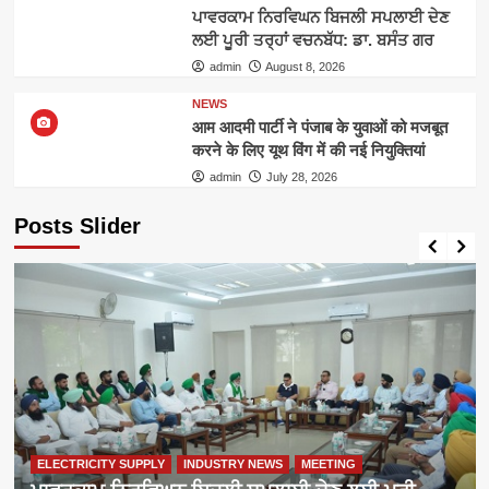
ਪਾਵਰਕਾਮ ਨਿਰਵਿਘਨ ਬਿਜਲੀ ਸਪਲਾਈ ਦੇਣ
ਲਈ ਪੂਰੀ ਤਰ੍ਹਾਂ ਵਚਨਬੱਧ: ਡਾ. ਬਸੰਤ ਗਰ
admin
August 8, 2026
NEWS
आम आदमी पार्टी ने पंजाब के युवाओं को मजबूत
करने के लिए यूथ विंग में की नई नियुक्तियां
admin
July 28, 2026
Posts Slider
ELECTRICITY SUPPLY
INDUSTRY NEWS
MEETING