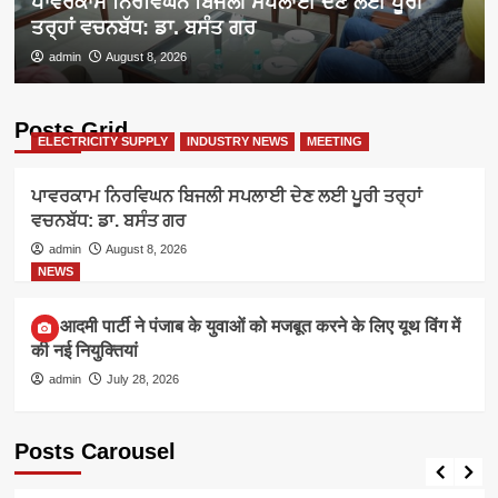
ਪਾਵਰਕਾਮ ਨਿਰਵਿਘਨ ਬਿਜਲੀ ਸਪਲਾਈ ਦੇਣ ਲਈ ਪੂਰੀ
ਤਰ੍ਹਾਂ ਵਚਨਬੱਧ: ਡਾ. ਬਸੰਤ ਗਰ
admin
August 8, 2026
Posts Grid
ELECTRICITY SUPPLY
INDUSTRY NEWS
MEETING
ਪਾਵਰਕਾਮ ਨਿਰਵਿਘਨ ਬਿਜਲੀ ਸਪਲਾਈ ਦੇਣ ਲਈ ਪੂਰੀ ਤਰ੍ਹਾਂ
ਵਚਨਬੱਧ: ਡਾ. ਬਸੰਤ ਗਰ
admin
August 8, 2026
NEWS
आम आदमी पार्टी ने पंजाब के युवाओं को मजबूत करने के लिए यूथ विंग में
की नई नियुक्तियां
admin
July 28, 2026
Posts Carousel
ELECTRICITY SUPPLY
INDUSTRY NEWS
MEETING