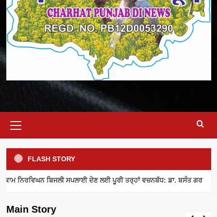
Primary
Menu
FLASH STORY
ELECTRICITY SUPPLY
INDUSTRY NEWS
MEETING
ਾਮ ਨਿਰਵਿਘਨ ਬਿਜਲੀ ਸਪਲਾਈ ਦੇਣ ਲਈ ਪੂਰੀ ਤਰ੍ਹਾਂ ਵਚਨਬੱਧ: ਡਾ. ਬਸੰਤ ਗਰ
ਪਾਵਰਕਾਮ ਨਿਰਵਿਘਨ ਬਿਜਲੀ ਸਪਲਾਈ ਦੇਣ ਲਈ
ਪੂਰੀ ਤਰ੍ਹਾਂ ਵਚਨਬੱਧ: ਡਾ. ਬਸੰਤ ਗਰ
Main Story
admin
August 8, 2026