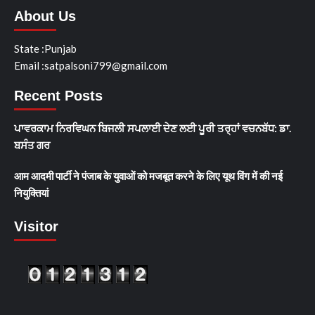
About Us
State :Punjab
Email :satpalsoni799@gmail.com
Recent Posts
ਪਾਵਰਕਾਮ ਨਿਰਵਿਘਨ ਬਿਜਲੀ ਸਪਲਾਈ ਦੇਣ ਲਈ ਪੂਰੀ ਤਰ੍ਹਾਂ ਵਚਨਬੱਧ: ਡਾ.
ਬਸੰਤ ਗਰ
आम आदमी पार्टी ने पंजाब के युवाओं को मजबूत करने के लिए यूथ विंग में की नई
नियुक्तियां
Visitor