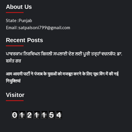
About Us
State :Punjab
Email :satpalsoni799@gmail.com
Recent Posts
ਪਾਵਰਕਾਮ ਨਿਰਵਿਘਨ ਬਿਜਲੀ ਸਪਲਾਈ ਦੇਣ ਲਈ ਪੂਰੀ ਤਰ੍ਹਾਂ ਵਚਨਬੱਧ: ਡਾ.
ਬਸੰਤ ਗਰ
आम आदमी पार्टी ने पंजाब के युवाओं को मजबूत करने के लिए यूथ विंग में की नई
नियुक्तियां
Visitor