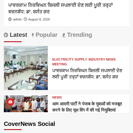
ਪਾਵਰਕਾਮ ਨਿਰਵਿਘਨ ਬਿਜਲੀ ਸਪਲਾਈ ਦੇਣ ਲਈ ਪੂਰੀ ਤਰ੍ਹਾਂ
ਵਚਨਬੱਧ: ਡਾ. ਬਸੰਤ ਗਰ
admin
August 8, 2026
Latest
Popular
Trending
ELECTRICITY SUPPLY
INDUSTRY NEWS
MEETING
ਪਾਵਰਕਾਮ ਨਿਰਵਿਘਨ ਬਿਜਲੀ ਸਪਲਾਈ ਦੇਣ
ਲਈ ਪੂਰੀ ਤਰ੍ਹਾਂ ਵਚਨਬੱਧ: ਡਾ. ਬਸੰਤ ਗਰ
NEWS
आम आदमी पार्टी ने पंजाब के युवाओं को मजबूत
करने के लिए यूथ विंग में की नई नियुक्तियां
CoverNews Social