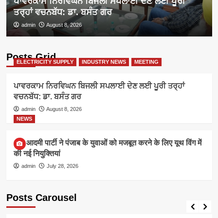
ਪਾਵਰਕਾਮ ਨਿਰਵਿਘਨ ਬਿਜਲੀ ਸਪਲਾਈ ਦੇਣ ਲਈ ਪੂਰੀ
ਤਰ੍ਹਾਂ ਵਚਨਬੱਧ: ਡਾ. ਬਸੰਤ ਗਰ
admin
August 8, 2026
Posts Grid
ELECTRICITY SUPPLY
INDUSTRY NEWS
MEETING
ਪਾਵਰਕਾਮ ਨਿਰਵਿਘਨ ਬਿਜਲੀ ਸਪਲਾਈ ਦੇਣ ਲਈ ਪੂਰੀ ਤਰ੍ਹਾਂ
ਵਚਨਬੱਧ: ਡਾ. ਬਸੰਤ ਗਰ
admin
August 8, 2026
NEWS
आम आदमी पार्टी ने पंजाब के युवाओं को मजबूत करने के लिए यूथ विंग में
की नई नियुक्तियां
admin
July 28, 2026
Posts Carousel
ELECTRICITY SUPPLY
INDUSTRY NEWS
MEETING