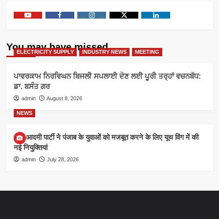
Youtube
Facebook
Instagram
Twitter
Linkedin
You may have missed
ELECTRICITY SUPPLY
INDUSTRY NEWS
MEETING
ਪਾਵਰਕਾਮ ਨਿਰਵਿਘਨ ਬਿਜਲੀ ਸਪਲਾਈ ਦੇਣ ਲਈ ਪੂਰੀ ਤਰ੍ਹਾਂ ਵਚਨਬੱਧ:
ਡਾ. ਬਸੰਤ ਗਰ
admin
August 8, 2026
NEWS
आम आदमी पार्टी ने पंजाब के युवाओं को मजबूत करने के लिए यूथ विंग में की
नई नियुक्तियां
admin
July 28, 2026