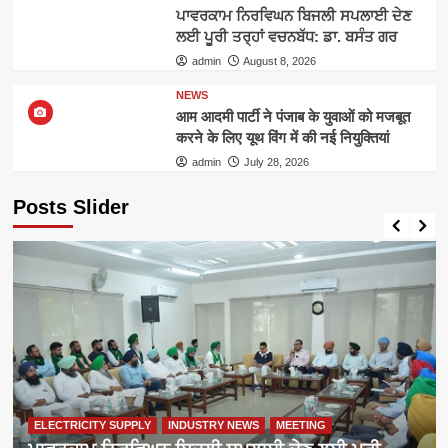
ਪਾਵਰਕਾਮ ਨਿਰਵਿਘਨ ਬਿਜਲੀ ਸਪਲਾਈ ਦੇਣ
ਲਈ ਪੂਰੀ ਤਰ੍ਹਾਂ ਵਚਨਬੱਧ: ਡਾ. ਬਸੰਤ ਗਰ
admin
August 8, 2026
NEWS
आम आदमी पार्टी ने पंजाब के युवाओं को मजबूत
करने के लिए यूथ विंग में की नई नियुक्तियां
admin
July 28, 2026
Posts Slider
ELECTRICITY SUPPLY
INDUSTRY NEWS
MEETING