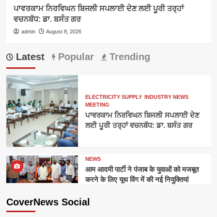
ਪਾਵਰਕਾਮ ਨਿਰਵਿਘਨ ਬਿਜਲੀ ਸਪਲਾਈ ਦੇਣ ਲਈ ਪੂਰੀ ਤਰ੍ਹਾਂ
ਵਚਨਬੱਧ: ਡਾ. ਬਸੰਤ ਗਰ
admin
August 8, 2026
Latest
Popular
Trending
ELECTRICITY SUPPLY
INDUSTRY NEWS
MEETING
ਪਾਵਰਕਾਮ ਨਿਰਵਿਘਨ ਬਿਜਲੀ ਸਪਲਾਈ ਦੇਣ
ਲਈ ਪੂਰੀ ਤਰ੍ਹਾਂ ਵਚਨਬੱਧ: ਡਾ. ਬਸੰਤ ਗਰ
NEWS
आम आदमी पार्टी ने पंजाब के युवाओं को मजबूत
करने के लिए यूथ विंग में की नई नियुक्तियां
CoverNews Social