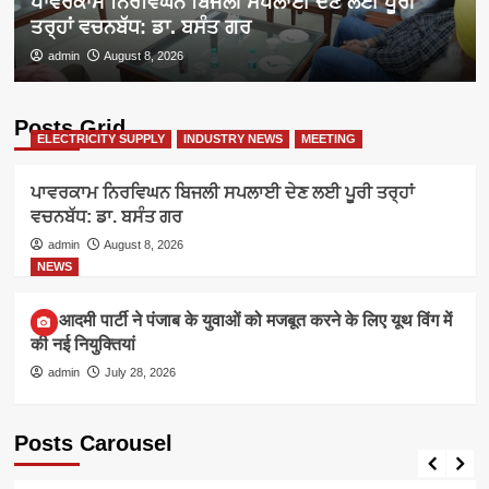
ਪਾਵਰਕਾਮ ਨਿਰਵਿਘਨ ਬਿਜਲੀ ਸਪਲਾਈ ਦੇਣ ਲਈ ਪੂਰੀ
ਤਰ੍ਹਾਂ ਵਚਨਬੱਧ: ਡਾ. ਬਸੰਤ ਗਰ
admin
August 8, 2026
Posts Grid
ELECTRICITY SUPPLY
INDUSTRY NEWS
MEETING
ਪਾਵਰਕਾਮ ਨਿਰਵਿਘਨ ਬਿਜਲੀ ਸਪਲਾਈ ਦੇਣ ਲਈ ਪੂਰੀ ਤਰ੍ਹਾਂ
ਵਚਨਬੱਧ: ਡਾ. ਬਸੰਤ ਗਰ
admin
August 8, 2026
NEWS
आम आदमी पार्टी ने पंजाब के युवाओं को मजबूत करने के लिए यूथ विंग में
की नई नियुक्तियां
admin
July 28, 2026
Posts Carousel
ELECTRICITY SUPPLY
INDUSTRY NEWS
MEETING