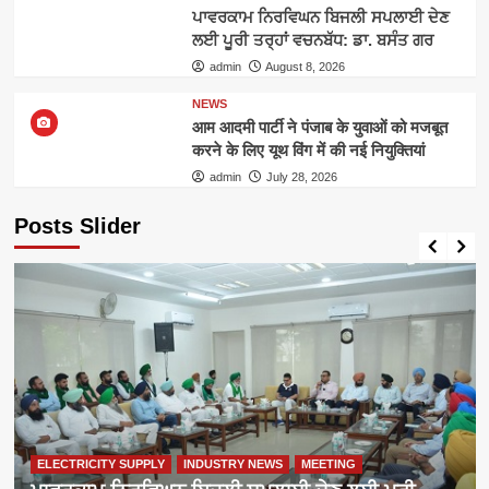
ਪਾਵਰਕਾਮ ਨਿਰਵਿਘਨ ਬਿਜਲੀ ਸਪਲਾਈ ਦੇਣ
ਲਈ ਪੂਰੀ ਤਰ੍ਹਾਂ ਵਚਨਬੱਧ: ਡਾ. ਬਸੰਤ ਗਰ
admin
August 8, 2026
NEWS
आम आदमी पार्टी ने पंजाब के युवाओं को मजबूत
करने के लिए यूथ विंग में की नई नियुक्तियां
admin
July 28, 2026
Posts Slider
ELECTRICITY SUPPLY
INDUSTRY NEWS
MEETING