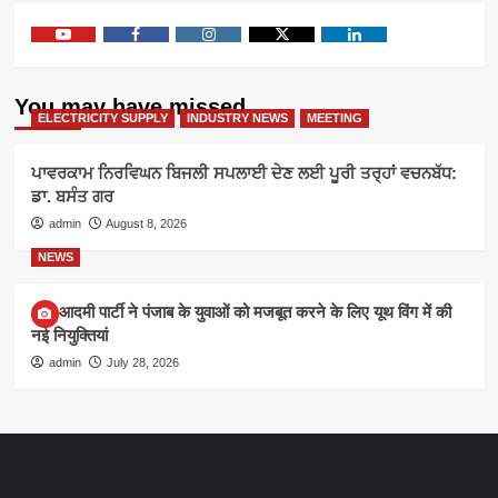
Youtube
Facebook
Instagram
Twitter
Linkedin
You may have missed
ELECTRICITY SUPPLY
INDUSTRY NEWS
MEETING
ਪਾਵਰਕਾਮ ਨਿਰਵਿਘਨ ਬਿਜਲੀ ਸਪਲਾਈ ਦੇਣ ਲਈ ਪੂਰੀ ਤਰ੍ਹਾਂ ਵਚਨਬੱਧ:
ਡਾ. ਬਸੰਤ ਗਰ
admin
August 8, 2026
NEWS
आम आदमी पार्टी ने पंजाब के युवाओं को मजबूत करने के लिए यूथ विंग में की
नई नियुक्तियां
admin
July 28, 2026