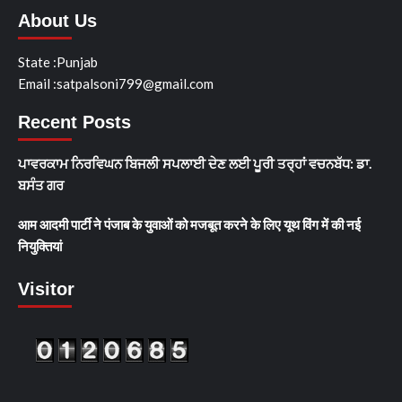
About Us
State :Punjab
Email :satpalsoni799@gmail.com
Recent Posts
ਪਾਵਰਕਾਮ ਨਿਰਵਿਘਨ ਬਿਜਲੀ ਸਪਲਾਈ ਦੇਣ ਲਈ ਪੂਰੀ ਤਰ੍ਹਾਂ ਵਚਨਬੱਧ: ਡਾ.
ਬਸੰਤ ਗਰ
आम आदमी पार्टी ने पंजाब के युवाओं को मजबूत करने के लिए यूथ विंग में की नई
नियुक्तियां
Visitor