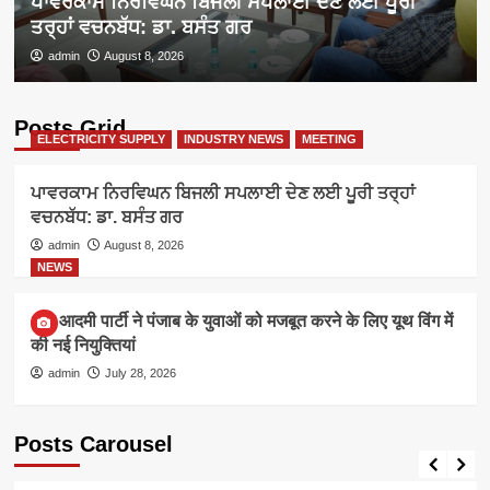
ਪਾਵਰਕਾਮ ਨਿਰਵਿਘਨ ਬਿਜਲੀ ਸਪਲਾਈ ਦੇਣ ਲਈ ਪੂਰੀ
ਤਰ੍ਹਾਂ ਵਚਨਬੱਧ: ਡਾ. ਬਸੰਤ ਗਰ
admin
August 8, 2026
Posts Grid
ELECTRICITY SUPPLY
INDUSTRY NEWS
MEETING
ਪਾਵਰਕਾਮ ਨਿਰਵਿਘਨ ਬਿਜਲੀ ਸਪਲਾਈ ਦੇਣ ਲਈ ਪੂਰੀ ਤਰ੍ਹਾਂ
ਵਚਨਬੱਧ: ਡਾ. ਬਸੰਤ ਗਰ
admin
August 8, 2026
NEWS
आम आदमी पार्टी ने पंजाब के युवाओं को मजबूत करने के लिए यूथ विंग में
की नई नियुक्तियां
admin
July 28, 2026
Posts Carousel
ELECTRICITY SUPPLY
INDUSTRY NEWS
MEETING