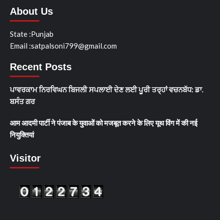
About Us
State :Punjab
Email :satpalsoni799@gmail.com
Recent Posts
ਪਾਵਰਕਾਮ ਨਿਰਵਿਘਨ ਬਿਜਲੀ ਸਪਲਾਈ ਦੇਣ ਲਈ ਪੂਰੀ ਤਰ੍ਹਾਂ ਵਚਨਬੱਧ: ਡਾ.
ਬਸੰਤ ਗਰ
आम आदमी पार्टी ने पंजाब के युवाओं को मजबूत करने के लिए यूथ विंग में की नई
नियुक्तियां
Visitor