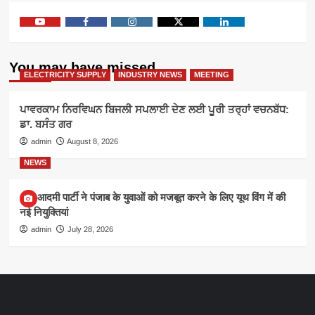
Youtube
Facebook
Instagram
Twitter
Linkedin
You may have missed
ELECTRICITY SUPPLY
INDUSTRY NEWS
MEETING
ਪਾਵਰਕਾਮ ਨਿਰਵਿਘਨ ਬਿਜਲੀ ਸਪਲਾਈ ਦੇਣ ਲਈ ਪੂਰੀ ਤਰ੍ਹਾਂ ਵਚਨਬੱਧ:
ਡਾ. ਬਸੰਤ ਗਰ
admin
August 8, 2026
NEWS
आम आदमी पार्टी ने पंजाब के युवाओं को मजबूत करने के लिए यूथ विंग में की
नई नियुक्तियां
admin
July 28, 2026