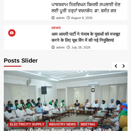
ਪਾਵਰਕਾਮ ਨਿਰਵਿਘਨ ਬਿਜਲੀ ਸਪਲਾਈ ਦੇਣ
ਲਈ ਪੂਰੀ ਤਰ੍ਹਾਂ ਵਚਨਬੱਧ: ਡਾ. ਬਸੰਤ ਗਰ
admin
August 8, 2026
NEWS
आम आदमी पार्टी ने पंजाब के युवाओं को मजबूत
करने के लिए यूथ विंग में की नई नियुक्तियां
admin
July 28, 2026
Posts Slider
ELECTRICITY SUPPLY
INDUSTRY NEWS
MEETING