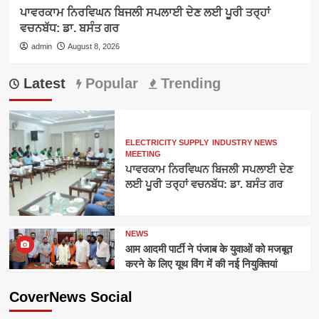
ਪਾਵਰਕਾਮ ਨਿਰਵਿਘਨ ਬਿਜਲੀ ਸਪਲਾਈ ਦੇਣ ਲਈ ਪੂਰੀ ਤਰ੍ਹਾਂ
ਵਚਨਬੱਧ: ਡਾ. ਬਸੰਤ ਗਰ
admin
August 8, 2026
Latest
Popular
Trending
ELECTRICITY SUPPLY
INDUSTRY NEWS
MEETING
ਪਾਵਰਕਾਮ ਨਿਰਵਿਘਨ ਬਿਜਲੀ ਸਪਲਾਈ ਦੇਣ
ਲਈ ਪੂਰੀ ਤਰ੍ਹਾਂ ਵਚਨਬੱਧ: ਡਾ. ਬਸੰਤ ਗਰ
NEWS
आम आदमी पार्टी ने पंजाब के युवाओं को मजबूत
करने के लिए यूथ विंग में की नई नियुक्तियां
CoverNews Social