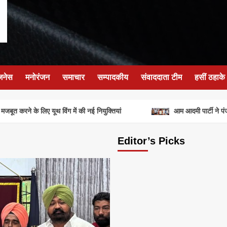
जनेस
मनोरंजन
समाचार
सम्पादकीय
संवाददाता टीम
हसीं ठहाके
ूत करने के लिए यूथ विंग में की नई नियुक्तियां
आम आदमी पार्टी ने पंजाब
Editor’s Picks