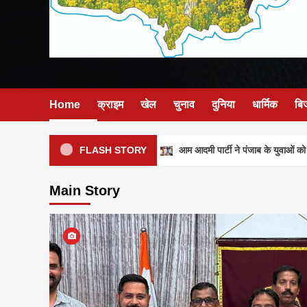
Home
क्राइम
खेल
चुनाव
दुनिया
धार्मिक
बि
आम आदमी पार्टी ने पंजाब के युवाओं को मजब
FLASH STORY
Main Story