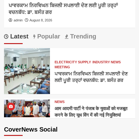
ਪਾਵਰਕਾਮ ਨਿਰਵਿਘਨ ਬਿਜਲੀ ਸਪਲਾਈ ਦੇਣ ਲਈ ਪੂਰੀ ਤਰ੍ਹਾਂ
ਵਚਨਬੱਧ: ਡਾ. ਬਸੰਤ ਗਰ
admin
August 8, 2026
Latest
Popular
Trending
ELECTRICITY SUPPLY
INDUSTRY NEWS
MEETING
ਪਾਵਰਕਾਮ ਨਿਰਵਿਘਨ ਬਿਜਲੀ ਸਪਲਾਈ ਦੇਣ
ਲਈ ਪੂਰੀ ਤਰ੍ਹਾਂ ਵਚਨਬੱਧ: ਡਾ. ਬਸੰਤ ਗਰ
NEWS
आम आदमी पार्टी ने पंजाब के युवाओं को मजबूत
करने के लिए यूथ विंग में की नई नियुक्तियां
CoverNews Social