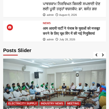
ਪਾਵਰਕਾਮ ਨਿਰਵਿਘਨ ਬਿਜਲੀ ਸਪਲਾਈ ਦੇਣ
ਲਈ ਪੂਰੀ ਤਰ੍ਹਾਂ ਵਚਨਬੱਧ: ਡਾ. ਬਸੰਤ ਗਰ
admin
August 8, 2026
NEWS
आम आदमी पार्टी ने पंजाब के युवाओं को मजबूत
करने के लिए यूथ विंग में की नई नियुक्तियां
admin
July 28, 2026
Posts Slider
ELECTRICITY SUPPLY
INDUSTRY NEWS
MEETING