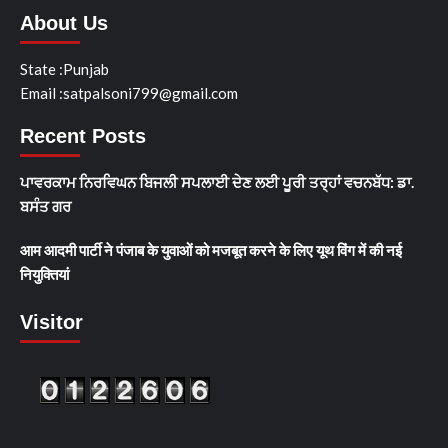
About Us
State :Punjab
Email :satpalsoni799@gmail.com
Recent Posts
ਪਾਵਰਕਾਮ ਨਿਰਵਿਘਨ ਬਿਜਲੀ ਸਪਲਾਈ ਦੇਣ ਲਈ ਪੂਰੀ ਤਰ੍ਹਾਂ ਵਚਨਬੱਧ: ਡਾ.
ਬਸੰਤ ਗਰ
आम आदमी पार्टी ने पंजाब के युवाओं को मजबूत करने के लिए यूथ विंग में की नई
नियुक्तियां
Visitor