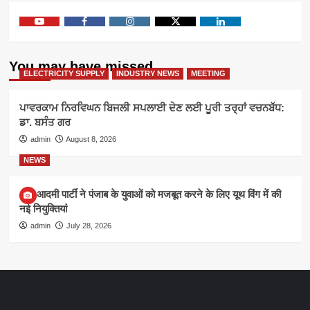
Youtube
Facebook
Instagram
Twitter
Linkedin
You may have missed
ELECTRICITY SUPPLY
INDUSTRY NEWS
MEETING
ਪਾਵਰਕਾਮ ਨਿਰਵਿਘਨ ਬਿਜਲੀ ਸਪਲਾਈ ਦੇਣ ਲਈ ਪੂਰੀ ਤਰ੍ਹਾਂ ਵਚਨਬੱਧ:
ਡਾ. ਬਸੰਤ ਗਰ
admin
August 8, 2026
NEWS
आम आदमी पार्टी ने पंजाब के युवाओं को मजबूत करने के लिए यूथ विंग में की
नई नियुक्तियां
admin
July 28, 2026