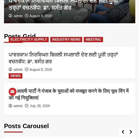
ਪਾਵਰਕਾਮ ਨਿਰਵਿਘਨ ਬਿਜਲੀ ਸਪਲਾਈ ਦੇਣ ਲਈ ਪੂਰੀ
ਤਰ੍ਹਾਂ ਵਚਨਬੱਧ: ਡਾ. ਬਸੰਤ ਗਰ
admin
August 8, 2026
Posts Grid
ELECTRICITY SUPPLY
INDUSTRY NEWS
MEETING
ਪਾਵਰਕਾਮ ਨਿਰਵਿਘਨ ਬਿਜਲੀ ਸਪਲਾਈ ਦੇਣ ਲਈ ਪੂਰੀ ਤਰ੍ਹਾਂ
ਵਚਨਬੱਧ: ਡਾ. ਬਸੰਤ ਗਰ
admin
August 8, 2026
NEWS
आम आदमी पार्टी ने पंजाब के युवाओं को मजबूत करने के लिए यूथ विंग में
की नई नियुक्तियां
admin
July 28, 2026
Posts Carousel
ELECTRICITY SUPPLY
INDUSTRY NEWS
MEETING