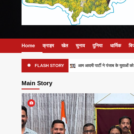
Home
क्राइम
खेल
चुनाव
दुनिया
धार्मिक
बि
आम आदमी पार्टी ने पंजाब के युवाओं को मजब
FLASH STORY
Main Story