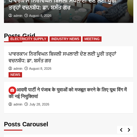
ਪਾਵਰਕਾਮ ਨਿਰਵਿਘਨ ਬਿਜਲੀ ਸਪਲਾਈ ਦੇਣ ਲਈ ਪੂਰੀ
ਤਰ੍ਹਾਂ ਵਚਨਬੱਧ: ਡਾ. ਬਸੰਤ ਗਰ
admin
August 8, 2026
Posts Grid
ELECTRICITY SUPPLY
INDUSTRY NEWS
MEETING
ਪਾਵਰਕਾਮ ਨਿਰਵਿਘਨ ਬਿਜਲੀ ਸਪਲਾਈ ਦੇਣ ਲਈ ਪੂਰੀ ਤਰ੍ਹਾਂ
ਵਚਨਬੱਧ: ਡਾ. ਬਸੰਤ ਗਰ
admin
August 8, 2026
NEWS
आम आदमी पार्टी ने पंजाब के युवाओं को मजबूत करने के लिए यूथ विंग में
की नई नियुक्तियां
admin
July 28, 2026
Posts Carousel
ELECTRICITY SUPPLY
INDUSTRY NEWS
MEETING