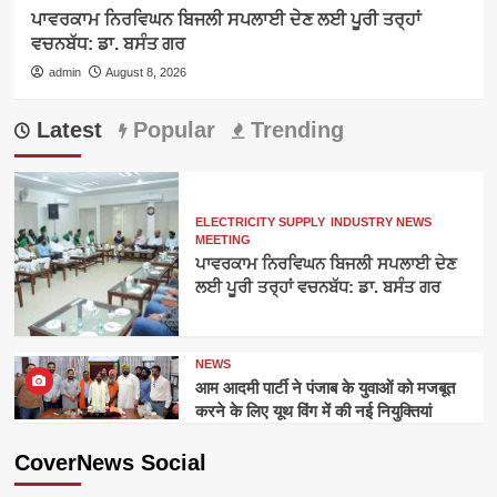
ਪਾਵਰਕਾਮ ਨਿਰਵਿਘਨ ਬਿਜਲੀ ਸਪਲਾਈ ਦੇਣ ਲਈ ਪੂਰੀ ਤਰ੍ਹਾਂ
ਵਚਨਬੱਧ: ਡਾ. ਬਸੰਤ ਗਰ
admin
August 8, 2026
Latest
Popular
Trending
ELECTRICITY SUPPLY
INDUSTRY NEWS
MEETING
ਪਾਵਰਕਾਮ ਨਿਰਵਿਘਨ ਬਿਜਲੀ ਸਪਲਾਈ ਦੇਣ
ਲਈ ਪੂਰੀ ਤਰ੍ਹਾਂ ਵਚਨਬੱਧ: ਡਾ. ਬਸੰਤ ਗਰ
NEWS
आम आदमी पार्टी ने पंजाब के युवाओं को मजबूत
करने के लिए यूथ विंग में की नई नियुक्तियां
CoverNews Social