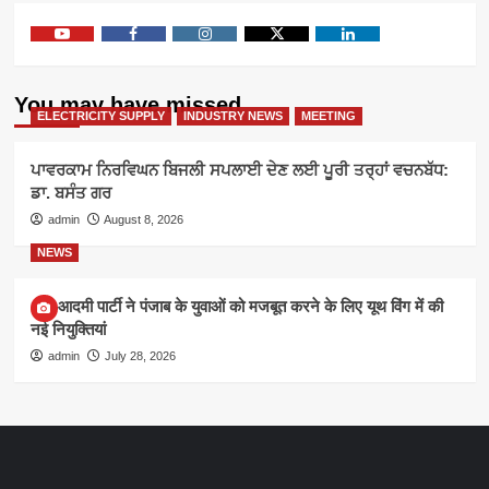
Youtube
Facebook
Instagram
Twitter
Linkedin
You may have missed
ELECTRICITY SUPPLY
INDUSTRY NEWS
MEETING
ਪਾਵਰਕਾਮ ਨਿਰਵਿਘਨ ਬਿਜਲੀ ਸਪਲਾਈ ਦੇਣ ਲਈ ਪੂਰੀ ਤਰ੍ਹਾਂ ਵਚਨਬੱਧ:
ਡਾ. ਬਸੰਤ ਗਰ
admin
August 8, 2026
NEWS
आम आदमी पार्टी ने पंजाब के युवाओं को मजबूत करने के लिए यूथ विंग में की
नई नियुक्तियां
admin
July 28, 2026