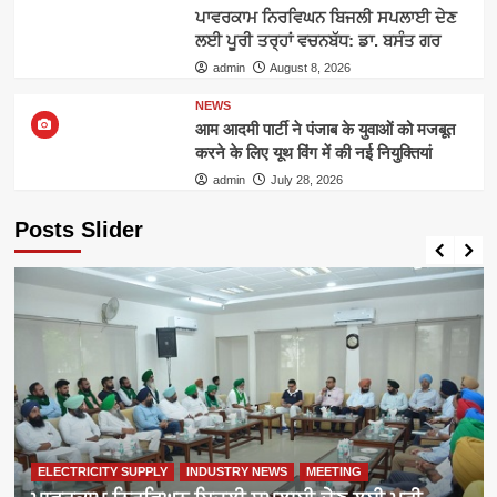
ਪਾਵਰਕਾਮ ਨਿਰਵਿਘਨ ਬਿਜਲੀ ਸਪਲਾਈ ਦੇਣ
ਲਈ ਪੂਰੀ ਤਰ੍ਹਾਂ ਵਚਨਬੱਧ: ਡਾ. ਬਸੰਤ ਗਰ
admin
August 8, 2026
NEWS
आम आदमी पार्टी ने पंजाब के युवाओं को मजबूत
करने के लिए यूथ विंग में की नई नियुक्तियां
admin
July 28, 2026
Posts Slider
ELECTRICITY SUPPLY
INDUSTRY NEWS
MEETING