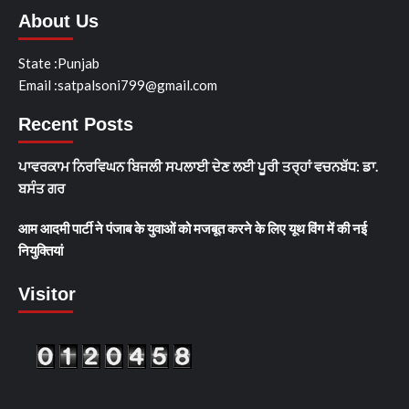
About Us
State :Punjab
Email :satpalsoni799@gmail.com
Recent Posts
ਪਾਵਰਕਾਮ ਨਿਰਵਿਘਨ ਬਿਜਲੀ ਸਪਲਾਈ ਦੇਣ ਲਈ ਪੂਰੀ ਤਰ੍ਹਾਂ ਵਚਨਬੱਧ: ਡਾ.
ਬਸੰਤ ਗਰ
आम आदमी पार्टी ने पंजाब के युवाओं को मजबूत करने के लिए यूथ विंग में की नई
नियुक्तियां
Visitor