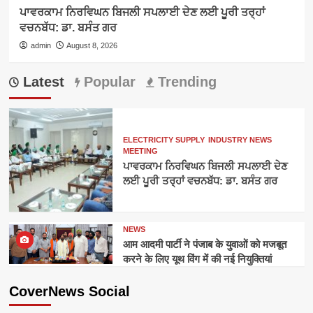
ਪਾਵਰਕਾਮ ਨਿਰਵਿਘਨ ਬਿਜਲੀ ਸਪਲਾਈ ਦੇਣ ਲਈ ਪੂਰੀ ਤਰ੍ਹਾਂ
ਵਚਨਬੱਧ: ਡਾ. ਬਸੰਤ ਗਰ
admin
August 8, 2026
Latest
Popular
Trending
ELECTRICITY SUPPLY
INDUSTRY NEWS
MEETING
ਪਾਵਰਕਾਮ ਨਿਰਵਿਘਨ ਬਿਜਲੀ ਸਪਲਾਈ ਦੇਣ
ਲਈ ਪੂਰੀ ਤਰ੍ਹਾਂ ਵਚਨਬੱਧ: ਡਾ. ਬਸੰਤ ਗਰ
NEWS
आम आदमी पार्टी ने पंजाब के युवाओं को मजबूत
करने के लिए यूथ विंग में की नई नियुक्तियां
CoverNews Social