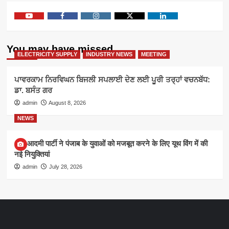
Youtube
Facebook
Instagram
Twitter
Linkedin
You may have missed
ELECTRICITY SUPPLY
INDUSTRY NEWS
MEETING
ਪਾਵਰਕਾਮ ਨਿਰਵਿਘਨ ਬਿਜਲੀ ਸਪਲਾਈ ਦੇਣ ਲਈ ਪੂਰੀ ਤਰ੍ਹਾਂ ਵਚਨਬੱਧ:
ਡਾ. ਬਸੰਤ ਗਰ
admin
August 8, 2026
NEWS
आम आदमी पार्टी ने पंजाब के युवाओं को मजबूत करने के लिए यूथ विंग में की
नई नियुक्तियां
admin
July 28, 2026