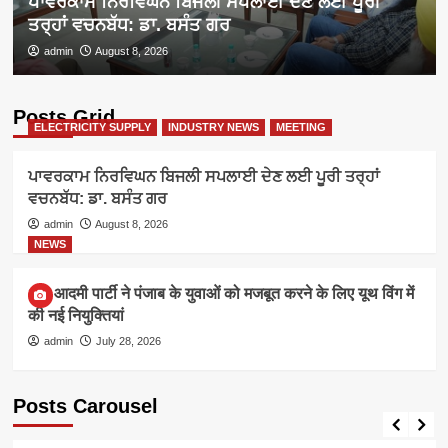
ਪਾਵਰਕਾਮ ਨਿਰਵਿਘਨ ਬਿਜਲੀ ਸਪਲਾਈ ਦੇਣ ਲਈ ਪੂਰੀ
ਤਰ੍ਹਾਂ ਵਚਨਬੱਧ: ਡਾ. ਬਸੰਤ ਗਰ
admin
August 8, 2026
Posts Grid
ELECTRICITY SUPPLY
INDUSTRY NEWS
MEETING
ਪਾਵਰਕਾਮ ਨਿਰਵਿਘਨ ਬਿਜਲੀ ਸਪਲਾਈ ਦੇਣ ਲਈ ਪੂਰੀ ਤਰ੍ਹਾਂ
ਵਚਨਬੱਧ: ਡਾ. ਬਸੰਤ ਗਰ
admin
August 8, 2026
NEWS
आम आदमी पार्टी ने पंजाब के युवाओं को मजबूत करने के लिए यूथ विंग में
की नई नियुक्तियां
admin
July 28, 2026
Posts Carousel
ELECTRICITY SUPPLY
INDUSTRY NEWS
MEETING