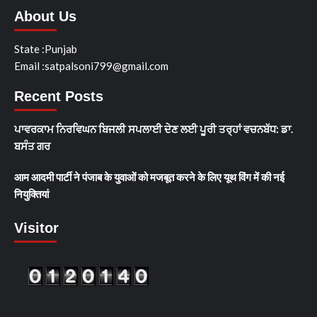
About Us
State :Punjab
Email :satpalsoni799@gmail.com
Recent Posts
ਪਾਵਰਕਾਮ ਨਿਰਵਿਘਨ ਬਿਜਲੀ ਸਪਲਾਈ ਦੇਣ ਲਈ ਪੂਰੀ ਤਰ੍ਹਾਂ ਵਚਨਬੱਧ: ਡਾ.
ਬਸੰਤ ਗਰ
आम आदमी पार्टी ने पंजाब के युवाओं को मजबूत करने के लिए यूथ विंग में की नई
नियुक्तियां
Visitor