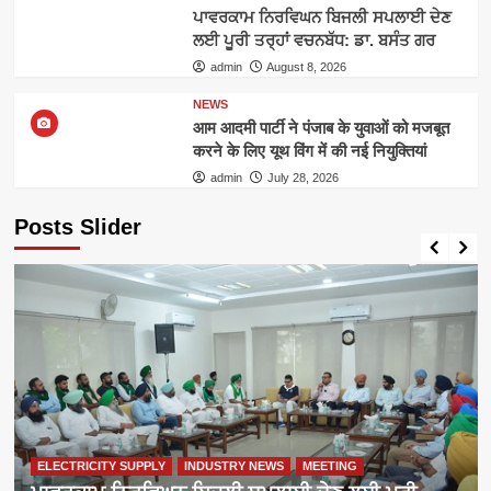
ਪਾਵਰਕਾਮ ਨਿਰਵਿਘਨ ਬਿਜਲੀ ਸਪਲਾਈ ਦੇਣ
ਲਈ ਪੂਰੀ ਤਰ੍ਹਾਂ ਵਚਨਬੱਧ: ਡਾ. ਬਸੰਤ ਗਰ
admin
August 8, 2026
NEWS
आम आदमी पार्टी ने पंजाब के युवाओं को मजबूत
करने के लिए यूथ विंग में की नई नियुक्तियां
admin
July 28, 2026
Posts Slider
ELECTRICITY SUPPLY
INDUSTRY NEWS
MEETING