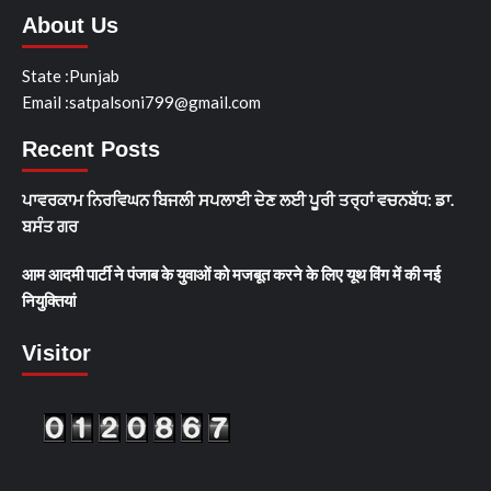
About Us
State :Punjab
Email :satpalsoni799@gmail.com
Recent Posts
ਪਾਵਰਕਾਮ ਨਿਰਵਿਘਨ ਬਿਜਲੀ ਸਪਲਾਈ ਦੇਣ ਲਈ ਪੂਰੀ ਤਰ੍ਹਾਂ ਵਚਨਬੱਧ: ਡਾ.
ਬਸੰਤ ਗਰ
आम आदमी पार्टी ने पंजाब के युवाओं को मजबूत करने के लिए यूथ विंग में की नई
नियुक्तियां
Visitor