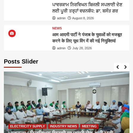
ਪਾਵਰਕਾਮ ਨਿਰਵਿਘਨ ਬਿਜਲੀ ਸਪਲਾਈ ਦੇਣ
ਲਈ ਪੂਰੀ ਤਰ੍ਹਾਂ ਵਚਨਬੱਧ: ਡਾ. ਬਸੰਤ ਗਰ
admin
August 8, 2026
NEWS
आम आदमी पार्टी ने पंजाब के युवाओं को मजबूत
करने के लिए यूथ विंग में की नई नियुक्तियां
admin
July 28, 2026
Posts Slider
ELECTRICITY SUPPLY
INDUSTRY NEWS
MEETING