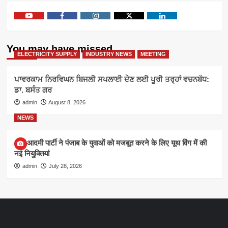
Youtube
Facebook
Instagram
Twitter
Linkedin
You may have missed
ELECTRICITY SUPPLY
INDUSTRY NEWS
MEETING
ਪਾਵਰਕਾਮ ਨਿਰਵਿਘਨ ਬਿਜਲੀ ਸਪਲਾਈ ਦੇਣ ਲਈ ਪੂਰੀ ਤਰ੍ਹਾਂ ਵਚਨਬੱਧ:
ਡਾ. ਬਸੰਤ ਗਰ
admin
August 8, 2026
NEWS
आम आदमी पार्टी ने पंजाब के युवाओं को मजबूत करने के लिए यूथ विंग में की
नई नियुक्तियां
admin
July 28, 2026