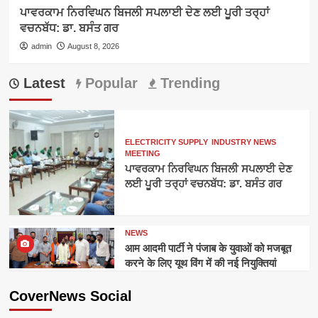
ਪਾਵਰਕਾਮ ਨਿਰਵਿਘਨ ਬਿਜਲੀ ਸਪਲਾਈ ਦੇਣ ਲਈ ਪੂਰੀ ਤਰ੍ਹਾਂ
ਵਚਨਬੱਧ: ਡਾ. ਬਸੰਤ ਗਰ
admin
August 8, 2026
Latest
Popular
Trending
ELECTRICITY SUPPLY
INDUSTRY NEWS
MEETING
ਪਾਵਰਕਾਮ ਨਿਰਵਿਘਨ ਬਿਜਲੀ ਸਪਲਾਈ ਦੇਣ
ਲਈ ਪੂਰੀ ਤਰ੍ਹਾਂ ਵਚਨਬੱਧ: ਡਾ. ਬਸੰਤ ਗਰ
NEWS
आम आदमी पार्टी ने पंजाब के युवाओं को मजबूत
करने के लिए यूथ विंग में की नई नियुक्तियां
CoverNews Social