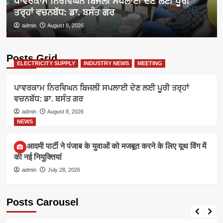
ਪਾਵਰਕਾਮ ਨਿਰਵਿਘਨ ਬਿਜਲੀ ਸਪਲਾਈ ਦੇਣ ਲਈ ਪੂਰੀ
ਤਰ੍ਹਾਂ ਵਚਨਬੱਧ: ਡਾ. ਬਸੰਤ ਗਰ
admin
August 8, 2026
Posts Grid
ELECTRICITY SUPPLY
INDUSTRY NEWS
MEETING
ਪਾਵਰਕਾਮ ਨਿਰਵਿਘਨ ਬਿਜਲੀ ਸਪਲਾਈ ਦੇਣ ਲਈ ਪੂਰੀ ਤਰ੍ਹਾਂ
ਵਚਨਬੱਧ: ਡਾ. ਬਸੰਤ ਗਰ
admin
August 8, 2026
NEWS
आम आदमी पार्टी ने पंजाब के युवाओं को मजबूत करने के लिए यूथ विंग में
की नई नियुक्तियां
admin
July 28, 2026
Posts Carousel
ELECTRICITY SUPPLY
INDUSTRY NEWS
MEETING