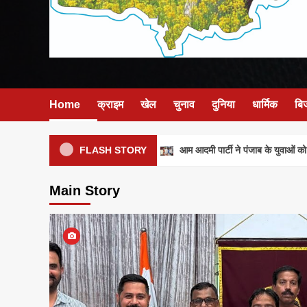
Home
क्राइम
खेल
चुनाव
दुनिया
धार्मिक
बि
आम आदमी पार्टी ने पंजाब के युवाओं को मज
FLASH STORY
Main Story