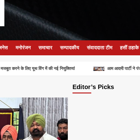
जनेस
मनोरंजन
समाचार
सम्पादकीय
संवाददाता टीम
हसीं ठहाके
ूत करने के लिए यूथ विंग में की नई नियुक्तियां
आम आदमी पार्टी ने पंजाब 
Editor’s Picks