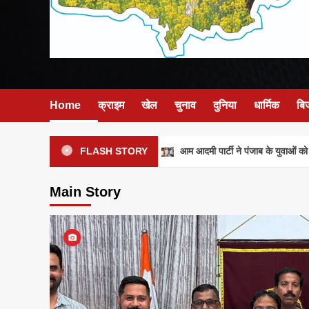
Home
क्राइम
खेल
चुनाव
दुनिया
धार्मिक
बि
आम आदमी पार्टी ने पंजाब के युवाओं को मजब
FLASH STORY
Main Story