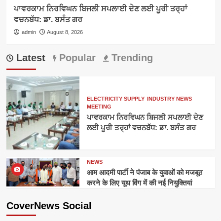
ਪਾਵਰਕਾਮ ਨਿਰਵਿਘਨ ਬਿਜਲੀ ਸਪਲਾਈ ਦੇਣ ਲਈ ਪੂਰੀ ਤਰ੍ਹਾਂ
ਵਚਨਬੱਧ: ਡਾ. ਬਸੰਤ ਗਰ
admin
August 8, 2026
Latest
Popular
Trending
ELECTRICITY SUPPLY
INDUSTRY NEWS
MEETING
ਪਾਵਰਕਾਮ ਨਿਰਵਿਘਨ ਬਿਜਲੀ ਸਪਲਾਈ ਦੇਣ
ਲਈ ਪੂਰੀ ਤਰ੍ਹਾਂ ਵਚਨਬੱਧ: ਡਾ. ਬਸੰਤ ਗਰ
NEWS
आम आदमी पार्टी ने पंजाब के युवाओं को मजबूत
करने के लिए यूथ विंग में की नई नियुक्तियां
CoverNews Social