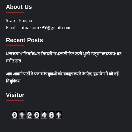
About Us
State :Punjab
Email :satpalsoni799@gmail.com
Recent Posts
ਪਾਵਰਕਾਮ ਨਿਰਵਿਘਨ ਬਿਜਲੀ ਸਪਲਾਈ ਦੇਣ ਲਈ ਪੂਰੀ ਤਰ੍ਹਾਂ ਵਚਨਬੱਧ: ਡਾ.
ਬਸੰਤ ਗਰ
आम आदमी पार्टी ने पंजाब के युवाओं को मजबूत करने के लिए यूथ विंग में की नई
नियुक्तियां
Visitor