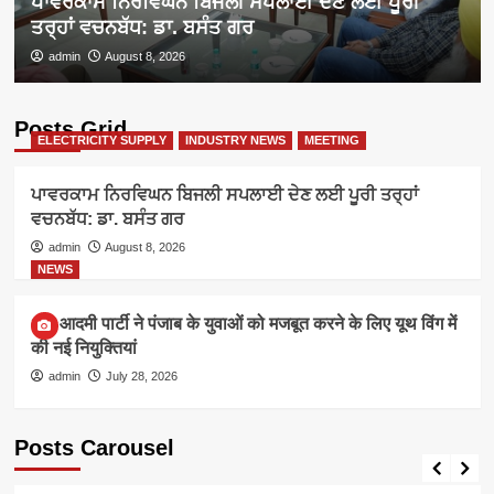
ਪਾਵਰਕਾਮ ਨਿਰਵਿਘਨ ਬਿਜਲੀ ਸਪਲਾਈ ਦੇਣ ਲਈ ਪੂਰੀ
ਤਰ੍ਹਾਂ ਵਚਨਬੱਧ: ਡਾ. ਬਸੰਤ ਗਰ
admin
August 8, 2026
Posts Grid
ELECTRICITY SUPPLY
INDUSTRY NEWS
MEETING
ਪਾਵਰਕਾਮ ਨਿਰਵਿਘਨ ਬਿਜਲੀ ਸਪਲਾਈ ਦੇਣ ਲਈ ਪੂਰੀ ਤਰ੍ਹਾਂ
ਵਚਨਬੱਧ: ਡਾ. ਬਸੰਤ ਗਰ
admin
August 8, 2026
NEWS
आम आदमी पार्टी ने पंजाब के युवाओं को मजबूत करने के लिए यूथ विंग में
की नई नियुक्तियां
admin
July 28, 2026
Posts Carousel
ELECTRICITY SUPPLY
INDUSTRY NEWS
MEETING