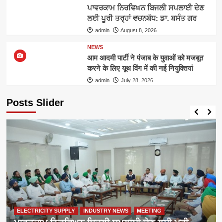
ਪਾਵਰਕਾਮ ਨਿਰਵਿਘਨ ਬਿਜਲੀ ਸਪਲਾਈ ਦੇਣ
ਲਈ ਪੂਰੀ ਤਰ੍ਹਾਂ ਵਚਨਬੱਧ: ਡਾ. ਬਸੰਤ ਗਰ
admin
August 8, 2026
NEWS
आम आदमी पार्टी ने पंजाब के युवाओं को मजबूत
करने के लिए यूथ विंग में की नई नियुक्तियां
admin
July 28, 2026
Posts Slider
ELECTRICITY SUPPLY
INDUSTRY NEWS
MEETING