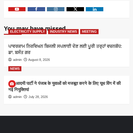
Youtube
Facebook
Instagram
Twitter
Linkedin
You may have missed
ELECTRICITY SUPPLY
INDUSTRY NEWS
MEETING
ਪਾਵਰਕਾਮ ਨਿਰਵਿਘਨ ਬਿਜਲੀ ਸਪਲਾਈ ਦੇਣ ਲਈ ਪੂਰੀ ਤਰ੍ਹਾਂ ਵਚਨਬੱਧ:
ਡਾ. ਬਸੰਤ ਗਰ
admin
August 8, 2026
NEWS
आम आदमी पार्टी ने पंजाब के युवाओं को मजबूत करने के लिए यूथ विंग में की
नई नियुक्तियां
admin
July 28, 2026