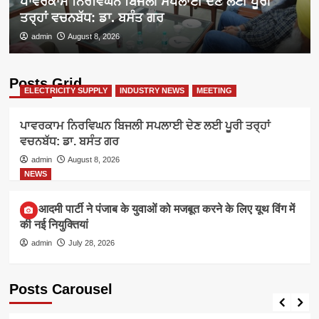
ਪਾਵਰਕਾਮ ਨਿਰਵਿਘਨ ਬਿਜਲੀ ਸਪਲਾਈ ਦੇਣ ਲਈ ਪੂਰੀ
ਤਰ੍ਹਾਂ ਵਚਨਬੱਧ: ਡਾ. ਬਸੰਤ ਗਰ
admin
August 8, 2026
Posts Grid
ELECTRICITY SUPPLY
INDUSTRY NEWS
MEETING
ਪਾਵਰਕਾਮ ਨਿਰਵਿਘਨ ਬਿਜਲੀ ਸਪਲਾਈ ਦੇਣ ਲਈ ਪੂਰੀ ਤਰ੍ਹਾਂ
ਵਚਨਬੱਧ: ਡਾ. ਬਸੰਤ ਗਰ
admin
August 8, 2026
NEWS
आम आदमी पार्टी ने पंजाब के युवाओं को मजबूत करने के लिए यूथ विंग में
की नई नियुक्तियां
admin
July 28, 2026
Posts Carousel
ELECTRICITY SUPPLY
INDUSTRY NEWS
MEETING