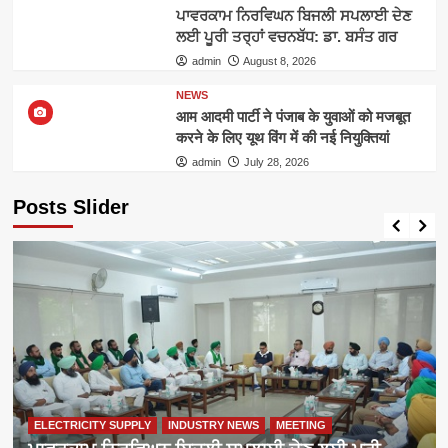
ਪਾਵਰਕਾਮ ਨਿਰਵਿਘਨ ਬਿਜਲੀ ਸਪਲਾਈ ਦੇਣ
ਲਈ ਪੂਰੀ ਤਰ੍ਹਾਂ ਵਚਨਬੱਧ: ਡਾ. ਬਸੰਤ ਗਰ
admin
August 8, 2026
NEWS
आम आदमी पार्टी ने पंजाब के युवाओं को मजबूत
करने के लिए यूथ विंग में की नई नियुक्तियां
admin
July 28, 2026
Posts Slider
ELECTRICITY SUPPLY
INDUSTRY NEWS
MEETING