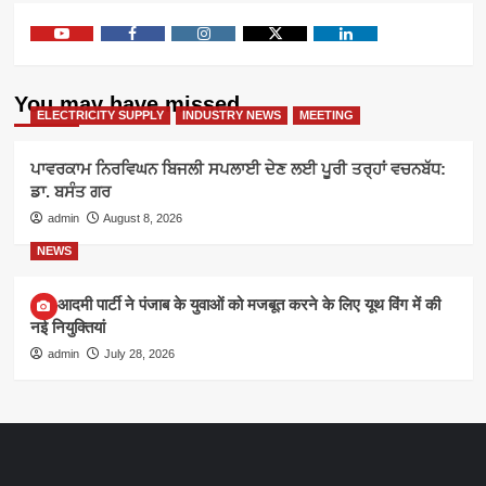
Youtube
Facebook
Instagram
Twitter
Linkedin
You may have missed
ELECTRICITY SUPPLY
INDUSTRY NEWS
MEETING
ਪਾਵਰਕਾਮ ਨਿਰਵਿਘਨ ਬਿਜਲੀ ਸਪਲਾਈ ਦੇਣ ਲਈ ਪੂਰੀ ਤਰ੍ਹਾਂ ਵਚਨਬੱਧ:
ਡਾ. ਬਸੰਤ ਗਰ
admin
August 8, 2026
NEWS
आम आदमी पार्टी ने पंजाब के युवाओं को मजबूत करने के लिए यूथ विंग में की
नई नियुक्तियां
admin
July 28, 2026