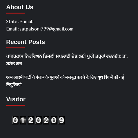
About Us
State :Punjab
Email :satpalsoni799@gmail.com
Recent Posts
ਪਾਵਰਕਾਮ ਨਿਰਵਿਘਨ ਬਿਜਲੀ ਸਪਲਾਈ ਦੇਣ ਲਈ ਪੂਰੀ ਤਰ੍ਹਾਂ ਵਚਨਬੱਧ: ਡਾ.
ਬਸੰਤ ਗਰ
आम आदमी पार्टी ने पंजाब के युवाओं को मजबूत करने के लिए यूथ विंग में की नई
नियुक्तियां
Visitor