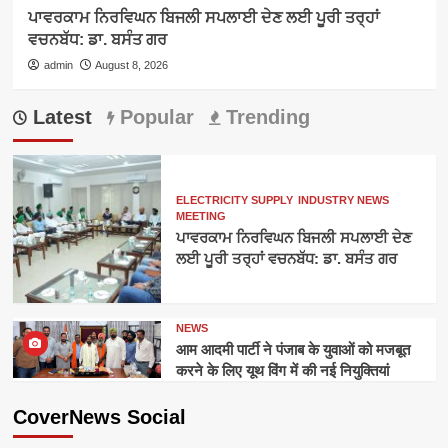
ਪਾਵਰਕਾਮ ਨਿਰਵਿਘਨ ਬਿਜਲੀ ਸਪਲਾਈ ਦੇਣ ਲਈ ਪੂਰੀ ਤਰ੍ਹਾਂ
ਵਚਨਬੱਧ: ਡਾ. ਬਸੰਤ ਗਰ
admin
August 8, 2026
Latest
Popular
Trending
ELECTRICITY SUPPLY
INDUSTRY NEWS
MEETING
ਪਾਵਰਕਾਮ ਨਿਰਵਿਘਨ ਬਿਜਲੀ ਸਪਲਾਈ ਦੇਣ
ਲਈ ਪੂਰੀ ਤਰ੍ਹਾਂ ਵਚਨਬੱਧ: ਡਾ. ਬਸੰਤ ਗਰ
NEWS
आम आदमी पार्टी ने पंजाब के युवाओं को मजबूत
करने के लिए यूथ विंग में की नई नियुक्तियां
CoverNews Social