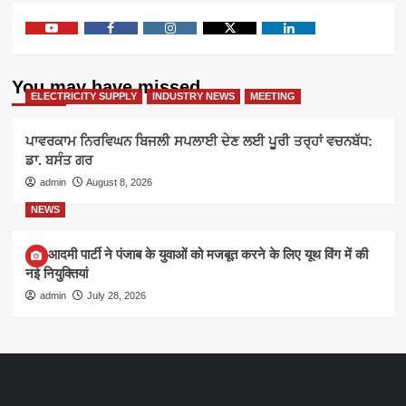
Youtube
Facebook
Instagram
Twitter
Linkedin
You may have missed
ELECTRICITY SUPPLY
INDUSTRY NEWS
MEETING
ਪਾਵਰਕਾਮ ਨਿਰਵਿਘਨ ਬਿਜਲੀ ਸਪਲਾਈ ਦੇਣ ਲਈ ਪੂਰੀ ਤਰ੍ਹਾਂ ਵਚਨਬੱਧ:
ਡਾ. ਬਸੰਤ ਗਰ
admin
August 8, 2026
NEWS
आम आदमी पार्टी ने पंजाब के युवाओं को मजबूत करने के लिए यूथ विंग में की
नई नियुक्तियां
admin
July 28, 2026