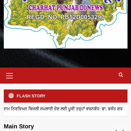
Primary
Menu
FLASH STORY
ELECTRICITY SUPPLY
INDUSTRY NEWS
MEETING
ਾਮ ਨਿਰਵਿਘਨ ਬਿਜਲੀ ਸਪਲਾਈ ਦੇਣ ਲਈ ਪੂਰੀ ਤਰ੍ਹਾਂ ਵਚਨਬੱਧ: ਡਾ. ਬਸੰਤ ਗਰ
ਪਾਵਰਕਾਮ ਨਿਰਵਿਘਨ ਬਿਜਲੀ ਸਪਲਾਈ ਦੇਣ ਲਈ
ਪੂਰੀ ਤਰ੍ਹਾਂ ਵਚਨਬੱਧ: ਡਾ. ਬਸੰਤ ਗਰ
Main Story
admin
August 8, 2026