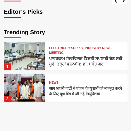
Editor’s Picks
Trending Story
ELECTRICITY SUPPLY
INDUSTRY NEWS
MEETING
ਪਾਵਰਕਾਮ ਨਿਰਵਿਘਨ ਬਿਜਲੀ ਸਪਲਾਈ ਦੇਣ ਲਈ
ਪੂਰੀ ਤਰ੍ਹਾਂ ਵਚਨਬੱਧ: ਡਾ. ਬਸੰਤ ਗਰ
1
NEWS
आम आदमी पार्टी ने पंजाब के युवाओं को मजबूत करने
के लिए यूथ विंग में की नई नियुक्तियां
2