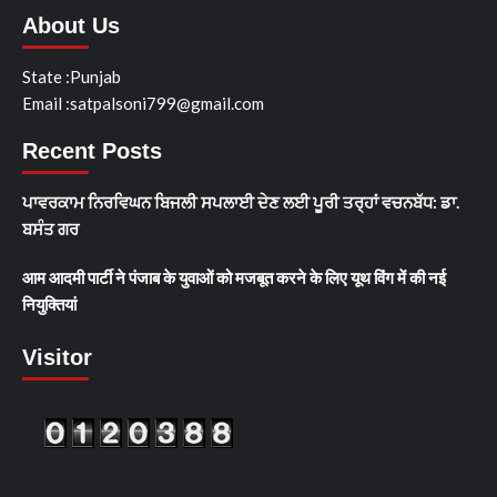
About Us
State :Punjab
Email :satpalsoni799@gmail.com
Recent Posts
ਪਾਵਰਕਾਮ ਨਿਰਵਿਘਨ ਬਿਜਲੀ ਸਪਲਾਈ ਦੇਣ ਲਈ ਪੂਰੀ ਤਰ੍ਹਾਂ ਵਚਨਬੱਧ: ਡਾ.
ਬਸੰਤ ਗਰ
आम आदमी पार्टी ने पंजाब के युवाओं को मजबूत करने के लिए यूथ विंग में की नई
नियुक्तियां
Visitor