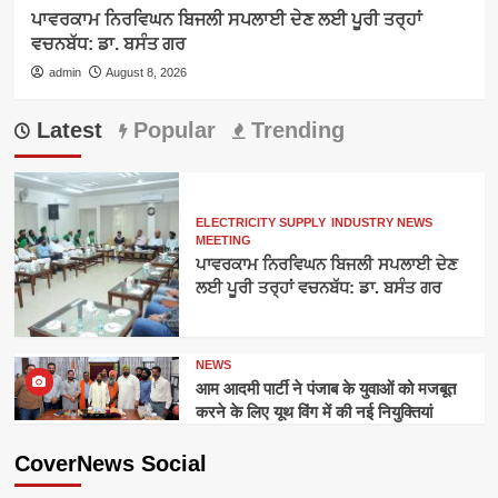
ਪਾਵਰਕਾਮ ਨਿਰਵਿਘਨ ਬਿਜਲੀ ਸਪਲਾਈ ਦੇਣ ਲਈ ਪੂਰੀ ਤਰ੍ਹਾਂ
ਵਚਨਬੱਧ: ਡਾ. ਬਸੰਤ ਗਰ
admin
August 8, 2026
Latest
Popular
Trending
ELECTRICITY SUPPLY
INDUSTRY NEWS
MEETING
ਪਾਵਰਕਾਮ ਨਿਰਵਿਘਨ ਬਿਜਲੀ ਸਪਲਾਈ ਦੇਣ
ਲਈ ਪੂਰੀ ਤਰ੍ਹਾਂ ਵਚਨਬੱਧ: ਡਾ. ਬਸੰਤ ਗਰ
NEWS
आम आदमी पार्टी ने पंजाब के युवाओं को मजबूत
करने के लिए यूथ विंग में की नई नियुक्तियां
CoverNews Social