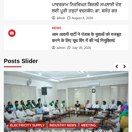
ਪਾਵਰਕਾਮ ਨਿਰਵਿਘਨ ਬਿਜਲੀ ਸਪਲਾਈ ਦੇਣ
ਲਈ ਪੂਰੀ ਤਰ੍ਹਾਂ ਵਚਨਬੱਧ: ਡਾ. ਬਸੰਤ ਗਰ
admin
August 8, 2026
NEWS
आम आदमी पार्टी ने पंजाब के युवाओं को मजबूत
करने के लिए यूथ विंग में की नई नियुक्तियां
admin
July 28, 2026
Posts Slider
ELECTRICITY SUPPLY
INDUSTRY NEWS
MEETING