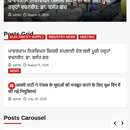
ਪਾਵਰਕਾਮ ਨਿਰਵਿਘਨ ਬਿਜਲੀ ਸਪਲਾਈ ਦੇਣ ਲਈ ਪੂਰੀ
ਤਰ੍ਹਾਂ ਵਚਨਬੱਧ: ਡਾ. ਬਸੰਤ ਗਰ
admin
August 8, 2026
Posts Grid
ELECTRICITY SUPPLY
INDUSTRY NEWS
MEETING
ਪਾਵਰਕਾਮ ਨਿਰਵਿਘਨ ਬਿਜਲੀ ਸਪਲਾਈ ਦੇਣ ਲਈ ਪੂਰੀ ਤਰ੍ਹਾਂ
ਵਚਨਬੱਧ: ਡਾ. ਬਸੰਤ ਗਰ
admin
August 8, 2026
NEWS
आम आदमी पार्टी ने पंजाब के युवाओं को मजबूत करने के लिए यूथ विंग में
की नई नियुक्तियां
admin
July 28, 2026
Posts Carousel
ELECTRICITY SUPPLY
INDUSTRY NEWS
MEETING