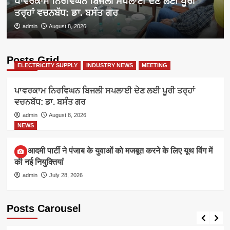
ਪਾਵਰਕਾਮ ਨਿਰਵਿਘਨ ਬਿਜਲੀ ਸਪਲਾਈ ਦੇਣ ਲਈ ਪੂਰੀ
ਤਰ੍ਹਾਂ ਵਚਨਬੱਧ: ਡਾ. ਬਸੰਤ ਗਰ
admin
August 8, 2026
Posts Grid
ELECTRICITY SUPPLY
INDUSTRY NEWS
MEETING
ਪਾਵਰਕਾਮ ਨਿਰਵਿਘਨ ਬਿਜਲੀ ਸਪਲਾਈ ਦੇਣ ਲਈ ਪੂਰੀ ਤਰ੍ਹਾਂ
ਵਚਨਬੱਧ: ਡਾ. ਬਸੰਤ ਗਰ
admin
August 8, 2026
NEWS
आम आदमी पार्टी ने पंजाब के युवाओं को मजबूत करने के लिए यूथ विंग में
की नई नियुक्तियां
admin
July 28, 2026
Posts Carousel
ELECTRICITY SUPPLY
INDUSTRY NEWS
MEETING