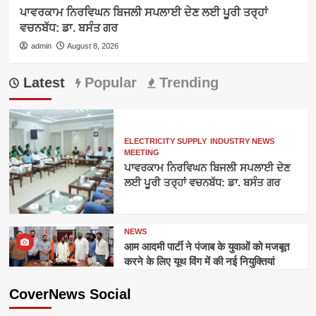
ਪਾਵਰਕਾਮ ਨਿਰਵਿਘਨ ਬਿਜਲੀ ਸਪਲਾਈ ਦੇਣ ਲਈ ਪੂਰੀ ਤਰ੍ਹਾਂ
ਵਚਨਬੱਧ: ਡਾ. ਬਸੰਤ ਗਰ
admin
August 8, 2026
Latest
Popular
Trending
ELECTRICITY SUPPLY
INDUSTRY NEWS
MEETING
ਪਾਵਰਕਾਮ ਨਿਰਵਿਘਨ ਬਿਜਲੀ ਸਪਲਾਈ ਦੇਣ
ਲਈ ਪੂਰੀ ਤਰ੍ਹਾਂ ਵਚਨਬੱਧ: ਡਾ. ਬਸੰਤ ਗਰ
NEWS
आम आदमी पार्टी ने पंजाब के युवाओं को मजबूत
करने के लिए यूथ विंग में की नई नियुक्तियां
CoverNews Social