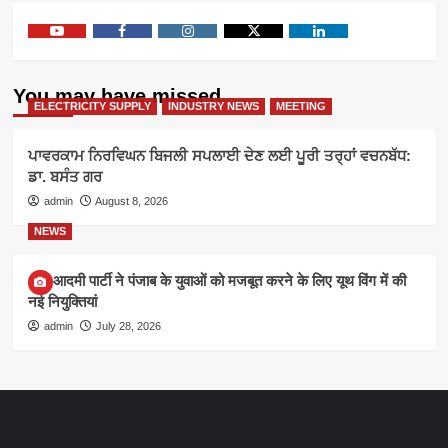
Youtube
Facebook
Instagram
Twitter
Linkedin
You may have missed
ELECTRICITY SUPPLY
INDUSTRY NEWS
MEETING
ਪਾਵਰਕਾਮ ਨਿਰਵਿਘਨ ਬਿਜਲੀ ਸਪਲਾਈ ਦੇਣ ਲਈ ਪੂਰੀ ਤਰ੍ਹਾਂ ਵਚਨਬੱਧ:
ਡਾ. ਬਸੰਤ ਗਰ
admin
August 8, 2026
NEWS
आम आदमी पार्टी ने पंजाब के युवाओं को मजबूत करने के लिए यूथ विंग में की
नई नियुक्तियां
admin
July 28, 2026