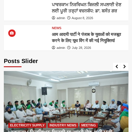
ਪਾਵਰਕਾਮ ਨਿਰਵਿਘਨ ਬਿਜਲੀ ਸਪਲਾਈ ਦੇਣ
ਲਈ ਪੂਰੀ ਤਰ੍ਹਾਂ ਵਚਨਬੱਧ: ਡਾ. ਬਸੰਤ ਗਰ
admin
August 8, 2026
NEWS
आम आदमी पार्टी ने पंजाब के युवाओं को मजबूत
करने के लिए यूथ विंग में की नई नियुक्तियां
admin
July 28, 2026
Posts Slider
ELECTRICITY SUPPLY
INDUSTRY NEWS
MEETING