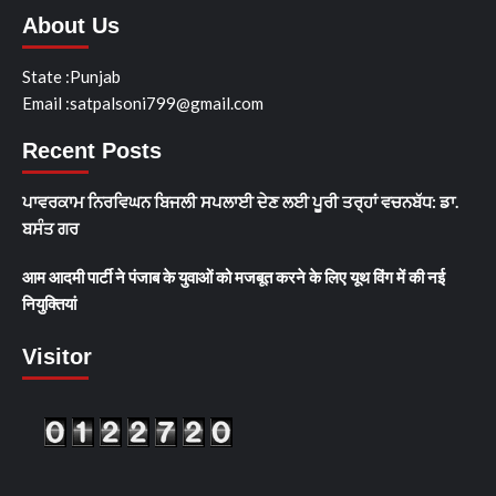
About Us
State :Punjab
Email :satpalsoni799@gmail.com
Recent Posts
ਪਾਵਰਕਾਮ ਨਿਰਵਿਘਨ ਬਿਜਲੀ ਸਪਲਾਈ ਦੇਣ ਲਈ ਪੂਰੀ ਤਰ੍ਹਾਂ ਵਚਨਬੱਧ: ਡਾ.
ਬਸੰਤ ਗਰ
आम आदमी पार्टी ने पंजाब के युवाओं को मजबूत करने के लिए यूथ विंग में की नई
नियुक्तियां
Visitor