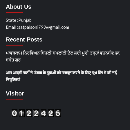
About Us
State :Punjab
Email :satpalsoni799@gmail.com
Recent Posts
ਪਾਵਰਕਾਮ ਨਿਰਵਿਘਨ ਬਿਜਲੀ ਸਪਲਾਈ ਦੇਣ ਲਈ ਪੂਰੀ ਤਰ੍ਹਾਂ ਵਚਨਬੱਧ: ਡਾ.
ਬਸੰਤ ਗਰ
आम आदमी पार्टी ने पंजाब के युवाओं को मजबूत करने के लिए यूथ विंग में की नई
नियुक्तियां
Visitor