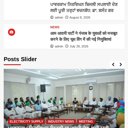
ਪਾਵਰਕਾਮ ਨਿਰਵਿਘਨ ਬਿਜਲੀ ਸਪਲਾਈ ਦੇਣ
ਲਈ ਪੂਰੀ ਤਰ੍ਹਾਂ ਵਚਨਬੱਧ: ਡਾ. ਬਸੰਤ ਗਰ
admin
August 8, 2026
NEWS
आम आदमी पार्टी ने पंजाब के युवाओं को मजबूत
करने के लिए यूथ विंग में की नई नियुक्तियां
admin
July 28, 2026
Posts Slider
ELECTRICITY SUPPLY
INDUSTRY NEWS
MEETING