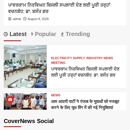
ਪਾਵਰਕਾਮ ਨਿਰਵਿਘਨ ਬਿਜਲੀ ਸਪਲਾਈ ਦੇਣ ਲਈ ਪੂਰੀ ਤਰ੍ਹਾਂ
ਵਚਨਬੱਧ: ਡਾ. ਬਸੰਤ ਗਰ
admin
August 8, 2026
Latest
Popular
Trending
ELECTRICITY SUPPLY
INDUSTRY NEWS
MEETING
ਪਾਵਰਕਾਮ ਨਿਰਵਿਘਨ ਬਿਜਲੀ ਸਪਲਾਈ ਦੇਣ
ਲਈ ਪੂਰੀ ਤਰ੍ਹਾਂ ਵਚਨਬੱਧ: ਡਾ. ਬਸੰਤ ਗਰ
NEWS
आम आदमी पार्टी ने पंजाब के युवाओं को मजबूत
करने के लिए यूथ विंग में की नई नियुक्तियां
CoverNews Social