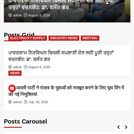
ਪਾਵਰਕਾਮ ਨਿਰਵਿਘਨ ਬਿਜਲੀ ਸਪਲਾਈ ਦੇਣ ਲਈ ਪੂਰੀ
ਤਰ੍ਹਾਂ ਵਚਨਬੱਧ: ਡਾ. ਬਸੰਤ ਗਰ
admin
August 8, 2026
Posts Grid
ELECTRICITY SUPPLY
INDUSTRY NEWS
MEETING
ਪਾਵਰਕਾਮ ਨਿਰਵਿਘਨ ਬਿਜਲੀ ਸਪਲਾਈ ਦੇਣ ਲਈ ਪੂਰੀ ਤਰ੍ਹਾਂ
ਵਚਨਬੱਧ: ਡਾ. ਬਸੰਤ ਗਰ
admin
August 8, 2026
NEWS
आम आदमी पार्टी ने पंजाब के युवाओं को मजबूत करने के लिए यूथ विंग में
की नई नियुक्तियां
admin
July 28, 2026
Posts Carousel
ELECTRICITY SUPPLY
INDUSTRY NEWS
MEETING