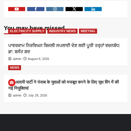
Youtube
Facebook
Instagram
Twitter
Linkedin
You may have missed
ELECTRICITY SUPPLY
INDUSTRY NEWS
MEETING
ਪਾਵਰਕਾਮ ਨਿਰਵਿਘਨ ਬਿਜਲੀ ਸਪਲਾਈ ਦੇਣ ਲਈ ਪੂਰੀ ਤਰ੍ਹਾਂ ਵਚਨਬੱਧ:
ਡਾ. ਬਸੰਤ ਗਰ
admin
August 8, 2026
NEWS
आम आदमी पार्टी ने पंजाब के युवाओं को मजबूत करने के लिए यूथ विंग में की
नई नियुक्तियां
admin
July 28, 2026